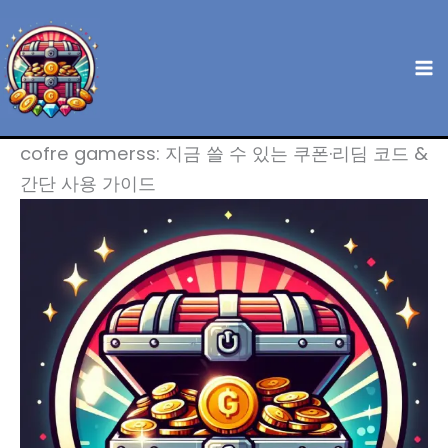
콘
텐
츠
로
건
cofre gamerss: 지금 쓸 수 있는 쿠폰·리딤 코드 &
너
간단 사용 가이드
뛰
기