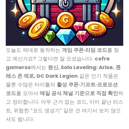
오늘도 제대로 동작하는
게임 쿠폰·리딤 코드
를 찾
고 계신가요? 그렇다면 잘 오셨습니다.
cofre
gamerss
에서는
원신, Solo Leveling: Arise, 젠
레스 존 제로, DC Dark Legion
같은 인기 작품은
물론 수많은 타이틀의
활성 쿠폰·기프트·프로모션
코드
를 모아서
매일 공식 채널 기준으로 직접 확인
하
고 정리합니다. 아무 근거 없는 코드, 이미 끝난 리스
트, 위험한 “코드 생성기” 같은 건 여기서 보지 않으
셔도 됩니다.