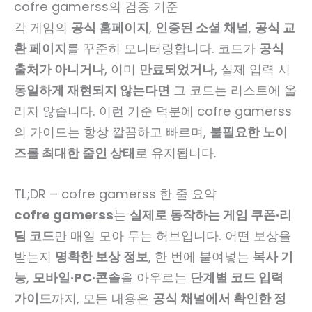
cofre gamerss의 검증 기준
각 게임의
공식 홈페이지
,
인증된 소셜 채널
,
공식 교
환 페이지
를 꾸준히 모니터링합니다. 코드가
공식
출처가 아니거나
, 이미
만료되었거나
, 실제 입력 시
동일하게 재현되지 않는다면
그 코드는 리스트에 올
리지 않습니다. 이런 기준 덕분에 cofre gamerss
의 가이드는 항상 깔끔하고 빠르며,
불필요한 노이
즈를 최대한 줄인 상태
로 유지됩니다.
TL;DR – cofre gamerss 한 줄 요약
cofre gamerss
는
실제로 동작하는 게임 쿠폰·리
딤 코드
만 매일 모아 두는 허브입니다. 어떤 보상을
받는지
명확한 보상 정보
, 한 번에 붙여넣는
복사 기
능
,
모바일·PC·콘솔
을 아우르는
단계별 코드 입력
가이드
까지, 모든 내용은
공식 채널에서 확인한 정