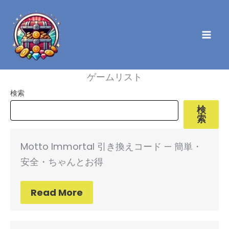
内
容
を
ス
キ
ゲームリスト
ッ
検索
プ
検
索
Motto Immortal 引き換えコード — 簡単・
安全・ちゃんとお得
Read More