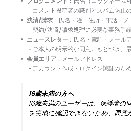
ブログコメント
：氏名（ニックネーム
└ コメント投稿者の識別とスパム防止
決済/請求
：氏名・姓・住所・電話・メ
└ 契約/決済/請求処理に必要な事務手
ニュースレター
：氏名・電話・メール
└ ご本人の明示的な同意にもとづき、
会員エリア
：メールアドレス
└ アカウント作成・ログイン認証のた
16歳未満の方へ
16歳未満のユーザーは、保護者
を実地に確認できないため、同意