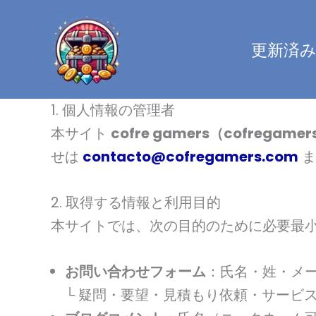
内
容
更新済
を
ス
キ
1. 個人情報の管理者
ッ
本サイト
cofre gamers（cofregame
プ
せは
contacto@cofregamers.com
ま
2. 取得する情報と利用目的
本サイトでは、次の目的のために必要最
お問い合わせフォーム
：氏名・姓・メ
└ 疑問・要望・見積もり依頼・サービ