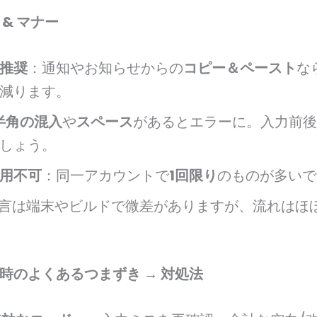
 & マナー
推奨
：通知やお知らせからの
コピー＆ペースト
な
減ります。
半角の混入
や
スペース
があるとエラーに。入力前後
しょう。
用不可
：同一アカウントで
1回限り
のものが多いで
文言は端末やビルドで微差がありますが、流れはほ
時のよくあるつまずき → 対処法