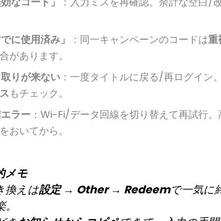
無効なコード」
：入力ミスを再確認。余計な空白/
すでに使用済み」
：同一キャンペーンのコードは
重
合があります。
け取りが来ない
：一度タイトルに戻る/再ログイン
ス
もチェック。
信エラー
：Wi-Fi/データ回線を切り替えて再試行
をおいてから。
的メモ
き換えは
設定 → Other → Redeem
で一気に
楽。