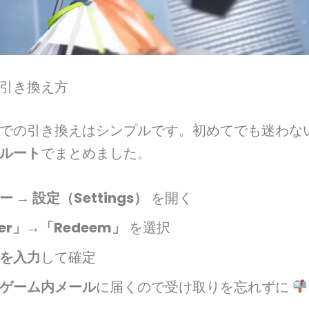
引き換え方
での引き換えはシンプルです。初めてでも迷わな
ルート
でまとめました。
 → 設定（Settings）
を開く
er」→「Redeem」
を選択
を入力
して確定
ゲーム内メール
に届くので受け取りを忘れずに