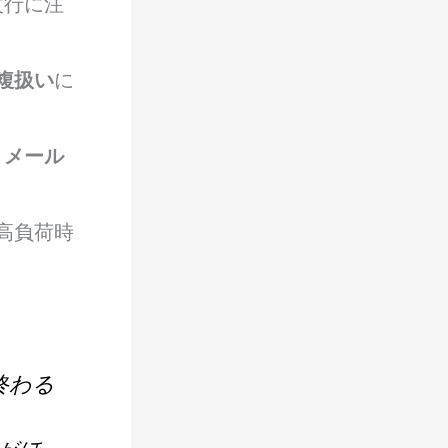
改行に注
複扱い
に
。
メール
。高負荷時
終わる