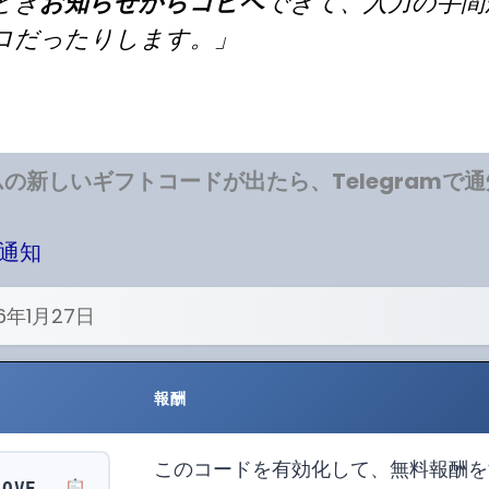
どき
お知らせからコピペ
できて、入力の手間
ロだったりします。」
の新しいギフトコードが出たら、Telegramで
で通知
6年1月27日
報酬
このコードを有効化して、無料報酬を
LOVE