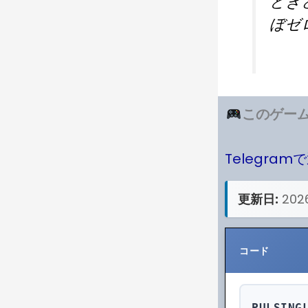
とき
ぼゼ
このゲーム
Telegram
更新日:
202
コード
PULSING