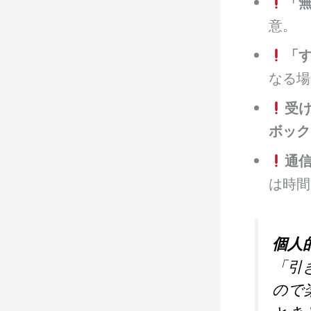
「
意。
「
なる場
受
ボック
通
は時間
個人
「引
ので