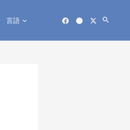
言語
検
索