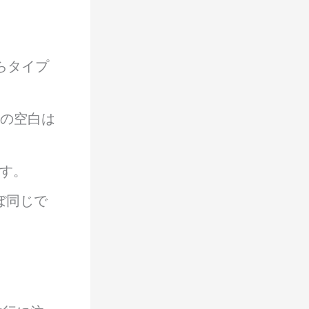
らタイプ
の空白は
す。
ぼ同じで