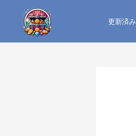
内
容
更新済
を
ス
キ
ッ
プ