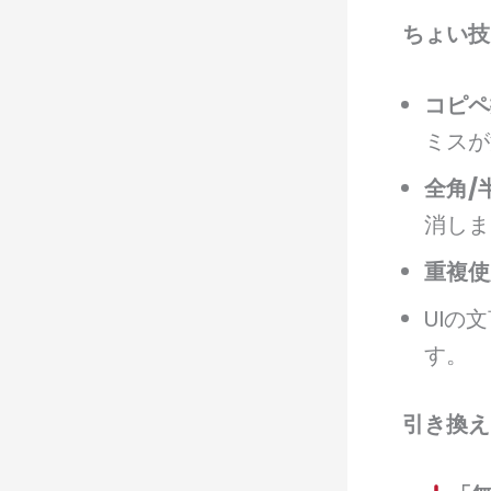
ちょい技
コピペ
ミスが
全角/
消しま
重複使
UIの
す。
引き換え