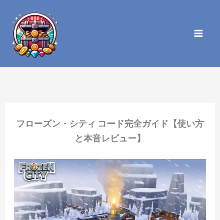
内
容
を
ス
キ
ッ
プ
フローズン・シティ コード完全ガイド【使い方
と本音レビュー】