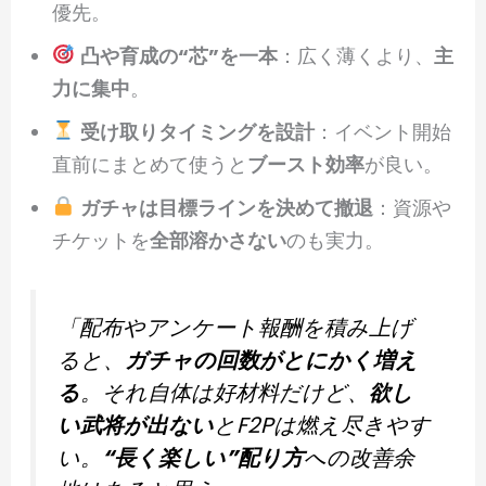
優先。
凸や育成の“芯”を一本
：広く薄くより、
主
力に集中
。
受け取りタイミングを設計
：イベント開始
直前にまとめて使うと
ブースト効率
が良い。
ガチャは目標ラインを決めて撤退
：資源や
チケットを
全部溶かさない
のも実力。
「配布やアンケート報酬を積み上げ
ると、
ガチャの回数がとにかく増え
る
。それ自体は好材料だけど、
欲し
い武将が出ない
とF2Pは燃え尽きやす
い。
“長く楽しい”配り方
への改善余