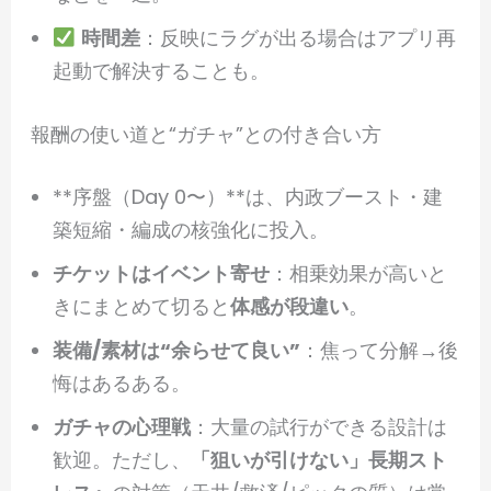
時間差
：反映にラグが出る場合はアプリ再
起動で解決することも。
報酬の使い道と“ガチャ”との付き合い方
**序盤（Day 0〜）**は、内政ブースト・建
築短縮・編成の核強化に投入。
チケットはイベント寄せ
：相乗効果が高いと
きにまとめて切ると
体感が段違い
。
装備/素材は“余らせて良い”
：焦って分解→後
悔はあるある。
ガチャの心理戦
：大量の試行ができる設計は
歓迎。ただし、
「狙いが引けない」長期スト