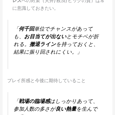
レス
への対策（天井/救済/ピックの質）は常
に意識しておきたい。
「
何千回
単位でチャンスがあって
も、
お目当てが出ない
とモチベが折
れる。
撤退ライン
を持っておくと、
結果に振り回されにくい。」
プレイ所感と今後に期待していること
「
戦場の臨場感
はしっかりあって、
参加人数の多さが
良い熱量
を生んで