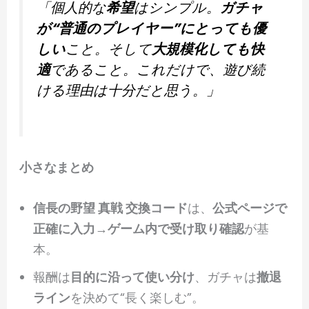
「個人的な
希望
はシンプル。
ガチャ
が“普通のプレイヤー”にとっても優
しい
こと。そして
大規模化しても快
適
であること。これだけで、遊び続
ける理由は十分だと思う。」
小さなまとめ
信長の野望 真戦 交換コード
は、
公式ページで
正確に入力
→
ゲーム内で受け取り確認
が基
本。
報酬は
目的に沿って使い分け
、ガチャは
撤退
ライン
を決めて“長く楽しむ”。