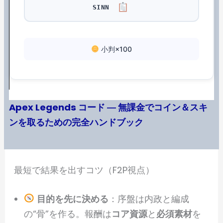
SINN
小判×100
Apex Legends コード ― 無課金でコイン＆スキ
ンを取るための完全ハンドブック
最短で結果を出すコツ（F2P視点）
目的を先に決める
：序盤は内政と編成
の“骨”を作る。報酬は
コア資源
と
必須素材
を