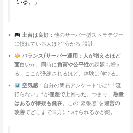
いる。」
土台は良好
：他のサーバー型ストラテジー
に慣れている人ほど“分かる”設計。
バランス/サーバー運用
：
人が増えるほど
面白い
が、同時に
負荷や公平性
の課題も増え
る。ここが洗練されるほど、体験は伸びる。
空気感
：自分の簡易アンケートでは*「流
行らない」*が
僅差で上回った
。つまり、
熱量
はあるが懐疑も健在
。この“緊張感”を
運営の
改善
でどこまで味方につけられるかが鍵。