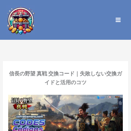
内
容
を
ス
キ
ッ
プ
信長の野望 真戦 交換コード｜失敗しない交換ガ
イドと活用のコツ