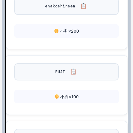
enakoshinsen
小判×200
FUJI
小判×100