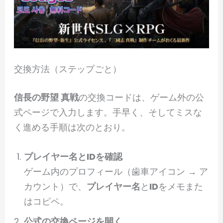
交換方法（ステップごと）
信長の野望 真戦
の交換コードは、ゲーム外の公
式ページで入力します。手早く、そしてミスな
く進める手順は次のとおり。
プレイヤー名とIDを確認
ゲーム内のプロフィール（歯車アイコン → ア
カウント）で、
プレイヤー名
と
ID
をメモまた
はコピペ。
公式の交換ページを開く