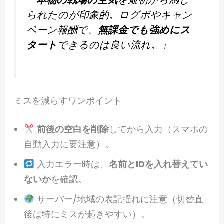
られたのが印象的。ログボやキャン
ペーン報酬で、
無課金でも強めにス
タート
できるのは良い流れ。」
ミスを減らすワンポイント
前後の空白を削除
してから入力（スマホの
自動入力に要注意）。
入力エラー時は、
名前とIDを入れ替えてい
ないか
を確認。
サーバー/地域の表記揺れに注意（切替直
後は特にミスが起きやすい）。