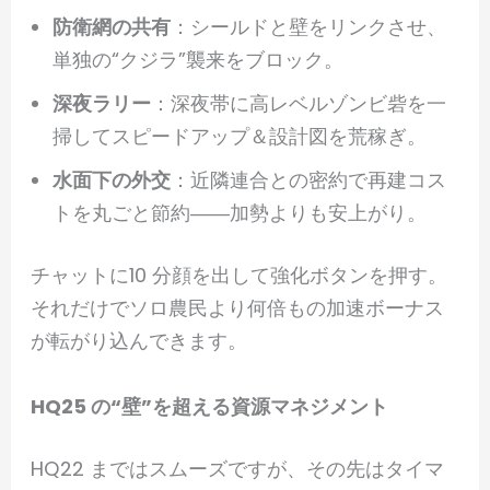
防衛網の共有
：シールドと壁をリンクさせ、
単独の“クジラ”襲来をブロック。
深夜ラリー
：深夜帯に高レベルゾンビ砦を一
掃してスピードアップ＆設計図を荒稼ぎ。
水面下の外交
：近隣連合との密約で再建コス
トを丸ごと節約――加勢よりも安上がり。
チャットに10 分顔を出して強化ボタンを押す。
それだけでソロ農民より何倍もの加速ボーナス
が転がり込んできます。
HQ25 の“壁”を超える資源マネジメント
HQ22 まではスムーズですが、その先はタイマ