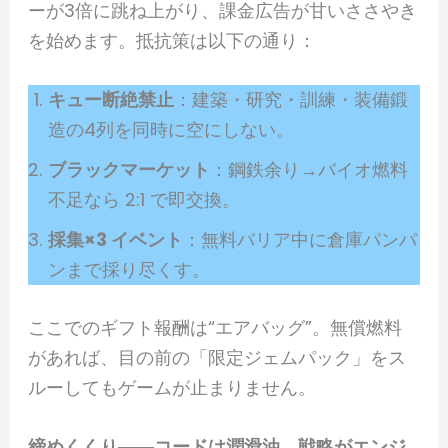
ーが3倍に跳ね上がり、課金広告が甘いささやき
を始めます。抵抗策は以下の通り：
キュー断絶禁止
：建築・研究・訓練・装備鍛
造の4列を同時に空にしない。
ブラックマーケット
：鋼鉄余り→バイオ燃料
不足なら 2:1 で即交換。
採集×3 イベント
：無料バリア中に倉庫パンパ
ンまで採り尽くす。
ここでのギフト報酬は“エアバッグ”。無償燃料
があれば、目の前の「限定ジェムパック」をス
ルーしてもゲームが止まりません。
締めくくり――コードは潤滑油、戦略がエンジ