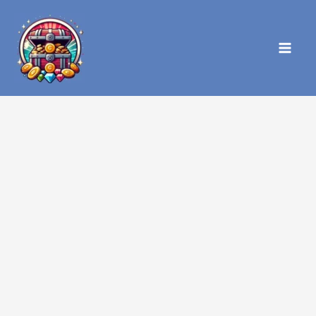
内
容
を
ス
キ
ッ
プ