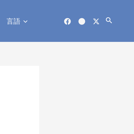
言語
検
索