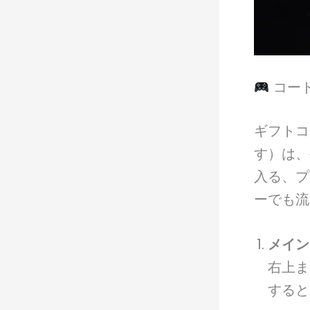
コー
ギフトコ
す）は、
入る、プ
ーでも流
メイン
右上ま
すると