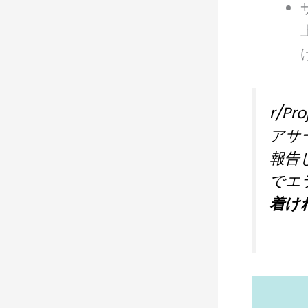
r/Pro
アサ
報告
でエ
着け