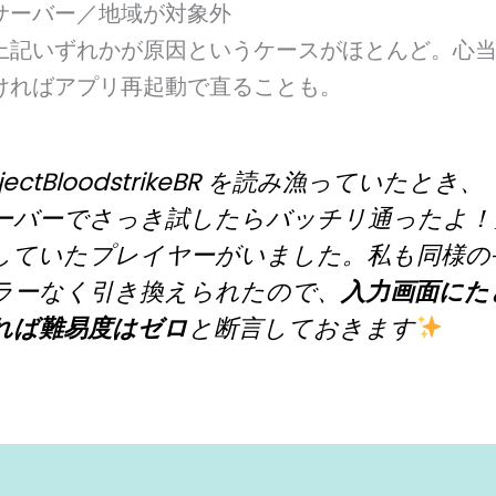
サーバー／地域が対象外
上記いずれかが原因というケースがほとんど。心
ければアプリ再起動で直ることも。
jectBloodstrikeBR
を読み漁っていたとき、
ーバーでさっき試したらバッチリ通ったよ！
していたプレイヤーがいました。私も同様の
ラーなく引き換えられたので、
入力画面にた
れば難易度はゼロ
と断言しておきます