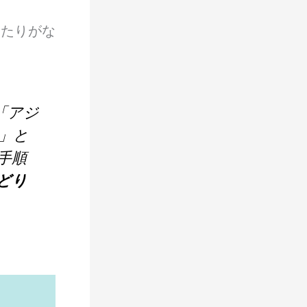
当たりがな
「アジ
」と
手順
どり