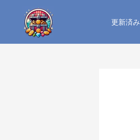
内
容
更新済
を
ス
キ
ッ
プ