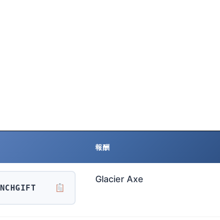
報酬
Glacier Axe
NCHGIFT