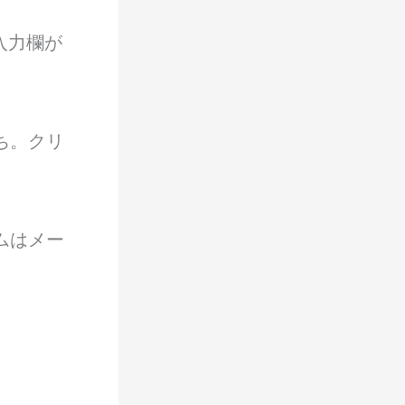
入力欄が
ち。クリ
ムはメー