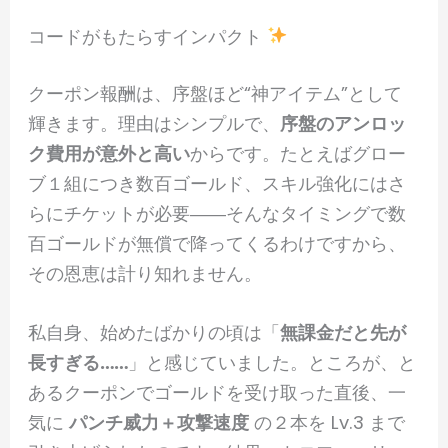
コードがもたらすインパクト
クーポン報酬は、序盤ほど“神アイテム”として
輝きます。理由はシンプルで、
序盤のアンロッ
ク費用が意外と高い
からです。たとえばグロー
ブ１組につき数百ゴールド、スキル強化にはさ
らにチケットが必要――そんなタイミングで数
百ゴールドが無償で降ってくるわけですから、
その恩恵は計り知れません。
私自身、始めたばかりの頃は「
無課金だと先が
長すぎる……
」と感じていました。ところが、と
あるクーポンでゴールドを受け取った直後、一
気に
パンチ威力＋攻撃速度
の２本を Lv.3 まで