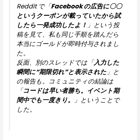
Reddit で「
Facebook の広告に〇〇
というクーポンが載っていたから試
したら一発成功したよ！
」という投
稿を見て、私も同じ手順を踏んだら
本当にゴールドが即時付与されまし
た。
反面、別のスレッドでは「
入力した
瞬間に“期限切れ”と表示された
」と
の報告も。コミュニティの結論は
「
コードは早い者勝ち。イベント期
間中でも一度きり。
」ということで
した。