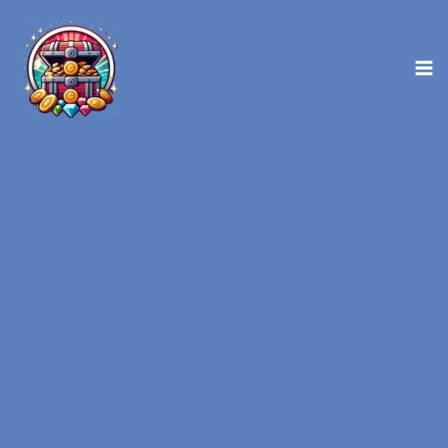
内
容
を
ス
キ
ッ
プ