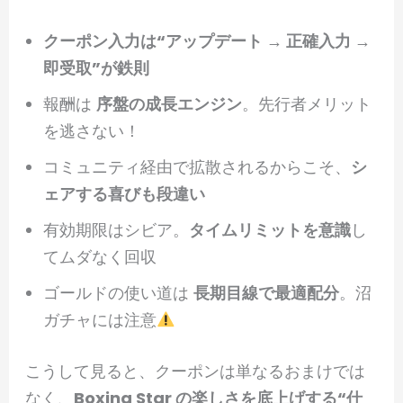
クーポン入力は“アップデート → 正確入力 →
即受取”が鉄則
報酬は
序盤の成長エンジン
。先行者メリット
を逃さない！
コミュニティ経由で拡散されるからこそ、
シ
ェアする喜びも段違い
有効期限はシビア。
タイムリミットを意識
し
てムダなく回収
ゴールドの使い道は
長期目線で最適配分
。沼
ガチャには注意
こうして見ると、クーポンは単なるおまけでは
なく、
Boxing Star の楽しさを底上げする“仕