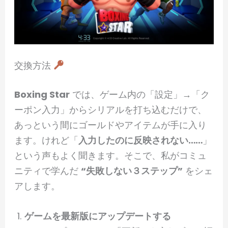
交換方法
Boxing Star
では、ゲーム内の「設定」→「ク
ーポン入力」からシリアルを打ち込むだけで、
あっという間にゴールドやアイテムが手に入り
ます。けれど「
入力したのに反映されない……
」
という声もよく聞きます。そこで、私がコミュ
ニティで学んだ
“失敗しない３ステップ”
をシェ
アします。
ゲームを最新版にアップデートする