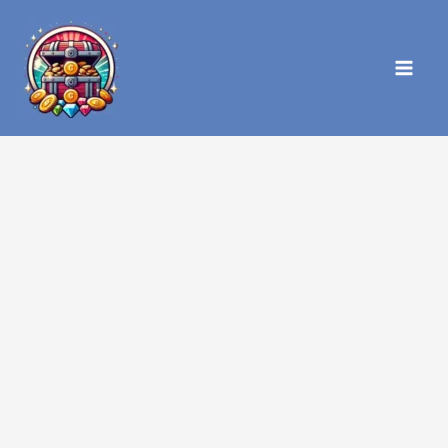
内
容
を
ス
キ
ッ
プ