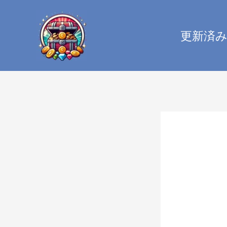
内
容
更新済
を
ス
キ
ッ
プ