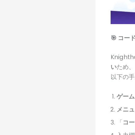
🎯 コー
Knig
い
ため、
以下の手
ゲーム
メニュ
「
コー