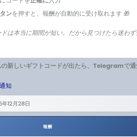
にコードを
正確に
入力
タン
を押すと、報酬が自動的に受け取れます 🎁
ードは本当に期間が短い。だから見つけたら迷わず
ムの新しいギフトコードが出たら、Telegramで通
で通知
5年12月28日
報酬