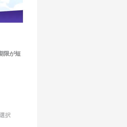
期限が短
を選択