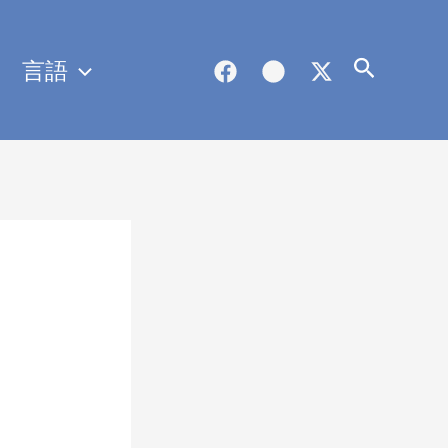
言語
検
索