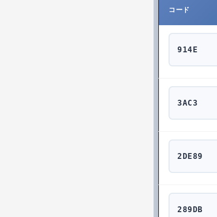
コード
914E
3AC3
2DE89
289DB