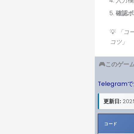
入力欄
確認ボ
💡
「コ
コツ」
🎮このゲー
Telegram
更新日:
202
コード