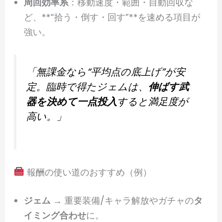
周回効率系
：移動速度・範囲・自動回収な
ど、**“拾う・倒す・回す”**を速める項目が
強い。
「無課金なら“平均点の底上げ”が安
定。臨時で得たジェムは、
伸ばす武
器を決めて一点投入
すると満足度が
高い。」
報酬の使い道のおすすめ（例）
ジェム
→ 重要装備/キャラ解放やガチャの
タ
イミング合わせ
に。