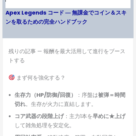
Apex Legends コード ― 無課金でコイン＆スキ
ンを取るための完全ハンドブック
残りの記事 — 報酬を最大活用して進行をブース
トする
まず何を強化する？
生存力（HP/防御/回復）
：序盤は
被弾＝時間
切れ
。生存が火力に直結します。
コア武器の段階上げ
：主力1本を
早めに★上げ
して雑魚処理を安定化。