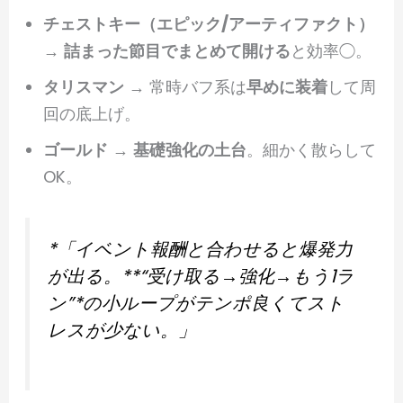
チェストキー（エピック/アーティファクト）
→
詰まった節目でまとめて開ける
と効率◯。
タリスマン
→ 常時バフ系は
早めに装着
して周
回の底上げ。
ゴールド
→
基礎強化の土台
。細かく散らして
OK。
*「イベント報酬と合わせると爆発力
が出る。**“受け取る→強化→もう1ラ
ン”*
の小ループがテンポ良くてスト
レスが少ない。」