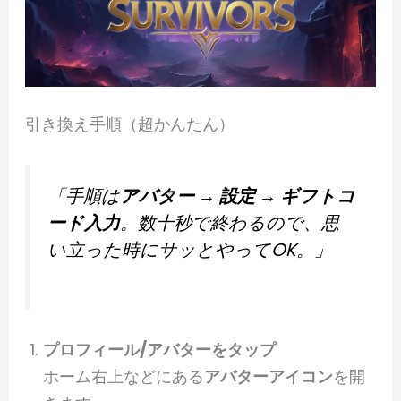
引き換え手順（超かんたん）
「手順は
アバター → 設定 → ギフトコ
ード入力
。数十秒で終わるので、思
い立った時にサッとやってOK。」
プロフィール/アバターをタップ
ホーム右上などにある
アバターアイコン
を開