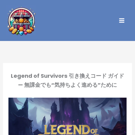
内
容
を
ス
キ
ッ
プ
Legend of Survivors 引き換えコード ガイド
— 無課金でも“気持ちよく進める”ために