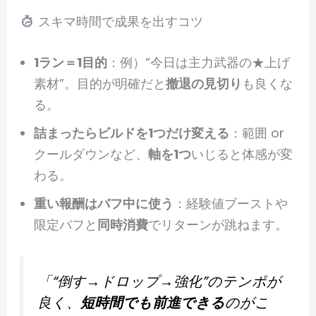
スキマ時間で成果を出すコツ
1ラン＝1目的
：例）“今日は主力武器の★上げ
素材”。目的が明確だと
撤退の見切り
も良くな
る。
詰まったらビルドを1つだけ変える
：範囲 or
クールダウンなど、
軸を1つ
いじると体感が変
わる。
重い報酬はバフ中に使う
：経験値ブーストや
限定バフと
同時消費
でリターンが跳ねます。
「“倒す→ドロップ→強化”のテンポが
良く、
短時間でも前進できる
のがこ