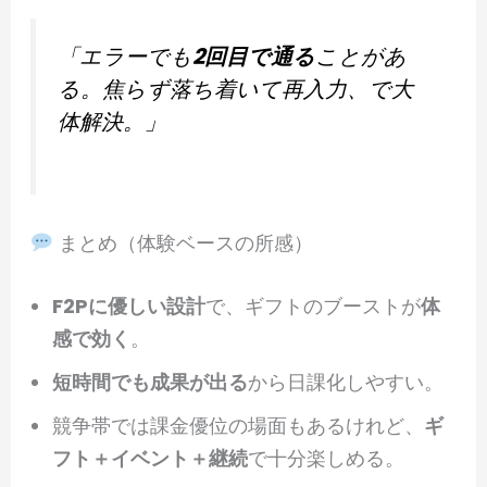
「エラーでも
2回目で通る
ことがあ
る。焦らず落ち着いて再入力、で大
体解決。」
まとめ（体験ベースの所感）
F2Pに優しい設計
で、ギフトのブーストが
体
感で効く
。
短時間でも成果が出る
から日課化しやすい。
競争帯では課金優位の場面もあるけれど、
ギ
フト＋イベント＋継続
で十分楽しめる。