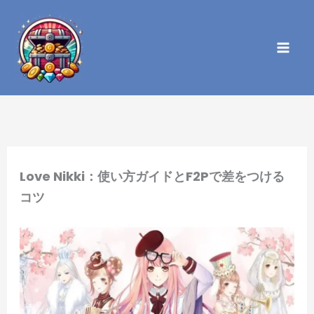
内
容
を
ス
キ
ッ
プ
Love Nikki：使い方ガイドとF2Pで差をつける
コツ