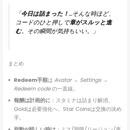
「
今日は詰まった！
…そんな時ほど、
コードのひと押しで
章がスルッと進
む
。その瞬間が気持ちいい。」
まとめ
Redeem手順
は
Avatar → Settings →
Redeem code
の一直線。
報酬は計画的に
：スタミナは詰まり解消、
Goldは必要強化へ、Star Coinsは交換の決め
手。
挙動が怪しい時は
：ミス/期限/リージョン/再