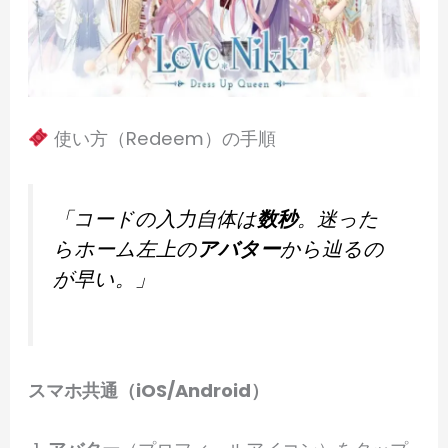
使い方（Redeem）の手順
「コードの入力自体は
数秒
。迷った
らホーム左上の
アバター
から辿るの
が早い。」
スマホ共通（iOS/Android）