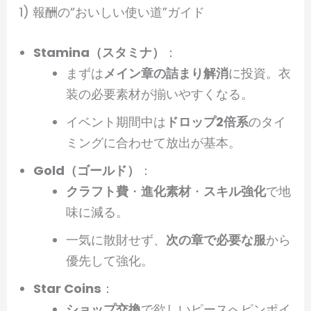
1) 報酬の“おいしい使い道”ガイド
Stamina（スタミナ）
：
まずは
メイン章の詰まり解消
に投資。衣
装の必要素材が揃いやすくなる。
イベント期間中は
ドロップ2倍系
のタイ
ミングに合わせて放出が基本。
Gold（ゴールド）
：
クラフト費
・
進化素材
・
スキル強化
で地
味に減る。
一気に散財せず、
次の章で必要な服
から
優先して強化。
Star Coins
：
ショップ交換
で欲しいピースへピンポイ