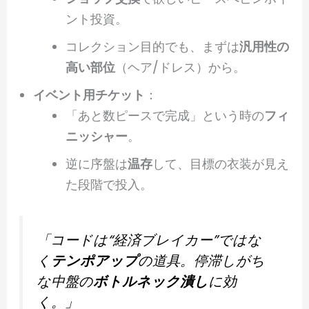
ント投資。
コレクション目的でも、まずは
汎用性の
高い部位
（ヘア/ドレス）から。
イベント用チケット
：
「あと数ピースで完成」という時の
フィ
ニッシャー
。
逆に序盤は
温存
して、目標の衣装が見え
た段階で投入。
「コードは“経済ブレイカー”ではな
く
テンポアップ
の道具。停滞しがち
な中盤の
ボトルネック潰し
に効
く。」