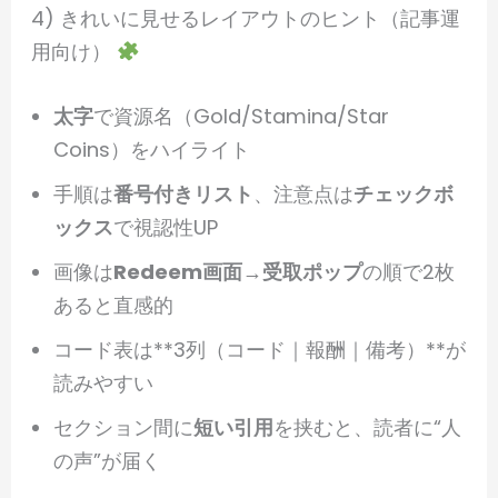
4) きれいに見せるレイアウトのヒント（記事運
用向け）
太字
で資源名（Gold/Stamina/Star
Coins）をハイライト
手順は
番号付きリスト
、注意点は
チェックボ
ックス
で視認性UP
画像は
Redeem画面
→
受取ポップ
の順で2枚
あると直感的
コード表は**3列（コード｜報酬｜備考）**が
読みやすい
セクション間に
短い引用
を挟むと、読者に“人
の声”が届く