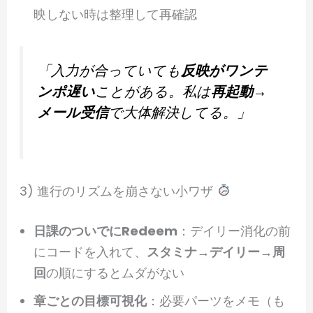
映しない時は整理して再確認
「入力が合っていても
反映がワンテ
ンポ遅い
ことがある。私は
再起動→
メール受信
で大体解決してる。」
3) 進行のリズムを崩さない小ワザ
日課のついでにRedeem
：デイリー消化の前
にコードを入れて、
スタミナ→デイリー→周
回
の順にするとムダがない
章ごとの目標可視化
：必要パーツをメモ（も