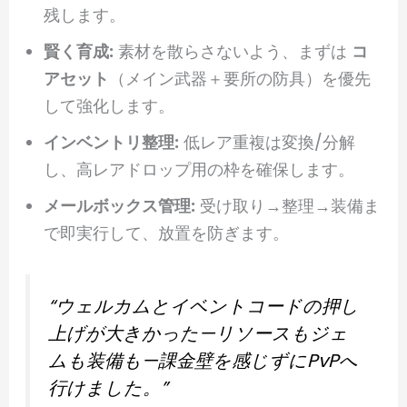
残します。
賢く育成:
素材を散らさないよう、まずは
コ
アセット
（メイン武器＋要所の防具）を優先
して強化します。
インベントリ整理:
低レア重複は変換/分解
し、高レアドロップ用の枠を確保します。
メールボックス管理:
受け取り→整理→装備ま
で即実行して、放置を防ぎます。
“ウェルカムとイベントコードの押し
上げが大きかった—リソースもジェ
ムも装備も—課金壁を感じずにPvPへ
行けました。”