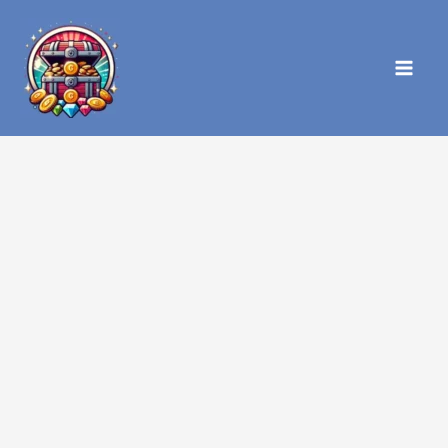
内
容
を
ス
キ
ッ
プ