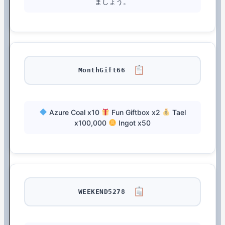
ましょう。
MonthGift66
Azure Coal x10
Fun Giftbox x2
Tael
x100,000
Ingot x50
WEEKEND5278