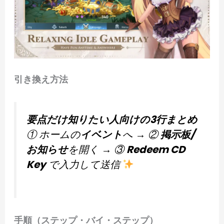
引き換え方法
要点だけ知りたい人向けの3行まとめ
① ホームの
イベント
へ → ②
掲示板/
お知らせ
を開く → ③
Redeem CD
Key
で入力して送信
手順（ステップ・バイ・ステップ）