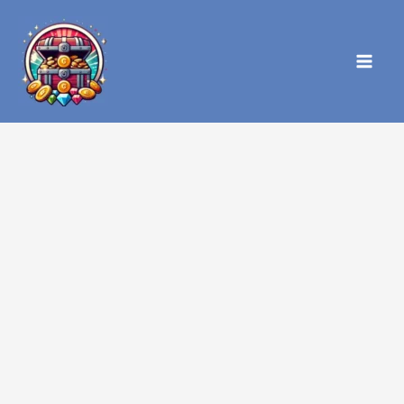
内
容
を
ス
キ
ッ
プ