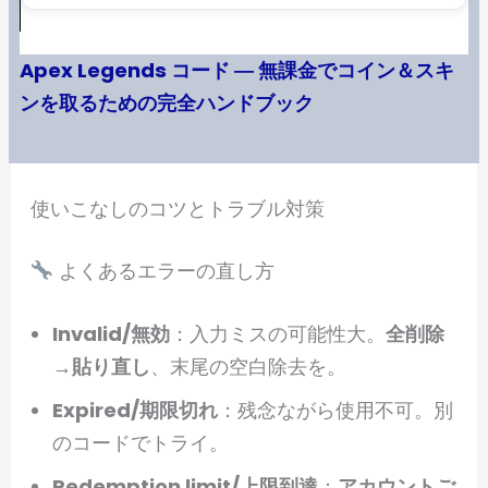
Apex Legends コード ― 無課金でコイン＆スキ
ンを取るための完全ハンドブック
使いこなしのコツとトラブル対策
よくあるエラーの直し方
Invalid/無効
：入力ミスの可能性大。
全削除
→貼り直し
、末尾の空白除去を。
Expired/期限切れ
：残念ながら使用不可。別
のコードでトライ。
Redemption limit/上限到達
：
アカウントご