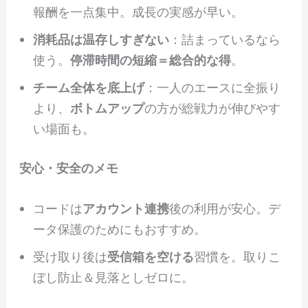
報酬を一点集中。成長の実感が早い。
消耗品は温存しすぎない
：詰まっているなら
使う。
停滞時間の短縮＝総合的な得
。
チーム全体を底上げ
：一人のエースに全振り
より、
ボトムアップ
の方が総戦力が伸びやす
い場面も。
安心・安全のメモ
コードは
アカウント連携
後の利用が安心。デ
ータ保護のためにもおすすめ。
受け取り後は
受信箱を空ける
習慣を。取りこ
ぼし防止＆見落としゼロに。