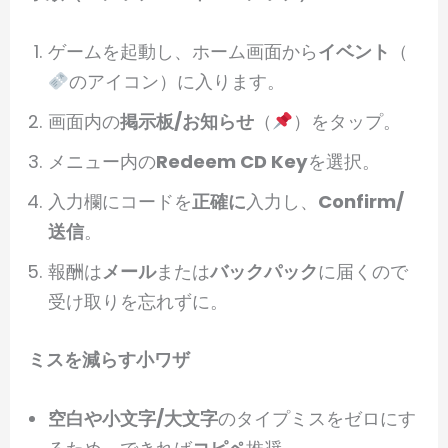
ゲームを起動し、ホーム画面から
イベント
（
のアイコン）に入ります。
画面内の
掲示板/お知らせ
（
）をタップ。
メニュー内の
Redeem CD Key
を選択。
入力欄にコードを
正確に
入力し、
Confirm/
送信
。
報酬は
メール
または
バックパック
に届くので
受け取りを忘れずに。
ミスを減らす小ワザ
空白や小文字/大文字
のタイプミスをゼロにす