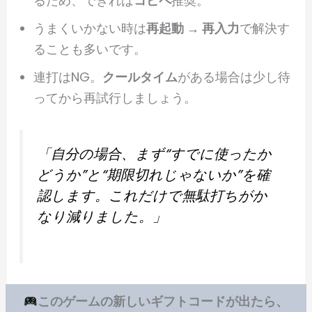
るため、できれば
コピペ
推奨。
うまくいかない時は
再起動 → 再入力
で解決す
ることも多いです。
連打はNG。
クールタイム
がある場合は少し待
ってから再試行しましょう。
「自分の場合、まず“すでに使ったか
どうか”と“期限切れじゃないか”を確
認します。これだけで無駄打ちがか
なり減りました。」
このゲームの新しいギフトコードが出たら、