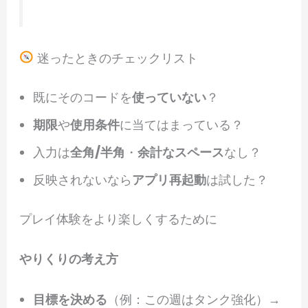
迷ったときのチェックリスト
既にそのコードを
使っていない
？
期限
や
使用条件
に当てはまっている？
入力は
全角/半角
・
余計なスペース
なし？
反映されないなら
アプリ再起動
は試した？
プレイ体験をより楽しくするために
やりくりの考え方
目標を決める
（例：この週はタンク強化）→