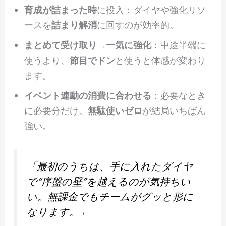
育成が詰まった時
に投入：ダイヤや強化リソ
ースを
詰まり解消
に回すのが効率的。
まとめて受け取り→一気に強化
：中途半端に
使うより、
節目でドン
と使うと体感が変わり
ます。
イベント連動の消費に合わせる
：必要なとき
に必要分だけ。
無駄使いゼロ
が結局いちばん
強い。
「最初のうちは、手に入れたダイヤ
で“序盤の壁”を越えるのが気持ちい
い。無課金でもチームがグッと形に
なります。」