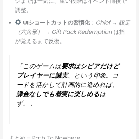
ジまでは一気に、重い段階はイベント前後で
調整。
UIショートカットの習慣化
：
Chief → 設定
（六角形） → Gift Pack Redemption
は指
が覚えるまで反復。
「このゲームは
要求はシビアだけど
プレイヤーに誠実
、という印象。コ
ードを活かして計画的に進めれば、
課金なしでも着実に楽しめる
は
ず。」
まとめ – Path To Nowhere