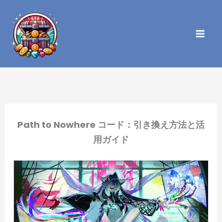
内
容
を
ス
キ
ッ
プ
Path to Nowhere コード：引き換え方法と活
用ガイド