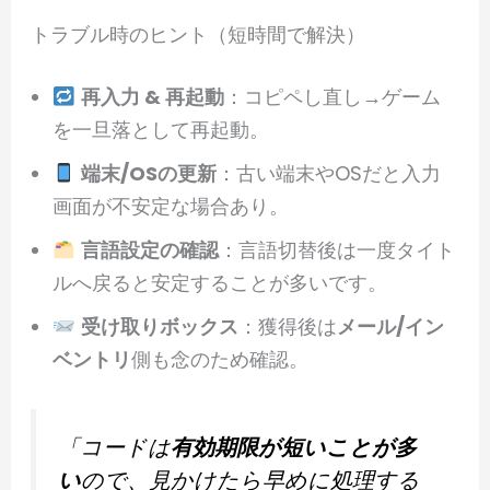
トラブル時のヒント（短時間で解決）
再入力 & 再起動
：コピペし直し→ゲーム
を一旦落として再起動。
端末/OSの更新
：古い端末やOSだと入力
画面が不安定な場合あり。
言語設定の確認
：言語切替後は一度タイト
ルへ戻ると安定することが多いです。
受け取りボックス
：獲得後は
メール/イン
ベントリ
側も念のため確認。
「コードは
有効期限が短いことが多
い
ので、見かけたら早めに処理する