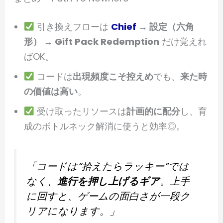
引き換えフローは
Chief
→ 設定（六角
形） → Gift Pack Redemption
だけ覚えれ
ばOK。
コードは
出現頻度こそ控えめ
でも、
来た時
の価値は高い
。
受け取ったリソースは
計画的に配分
し、育
成のボトルネック解消に使うと効率◎。
「コードは“拾えたらラッキー”では
なく、
進行を押し上げるギア
。上手
に回すと、ゲームの面白さが一段ク
リアになります。」