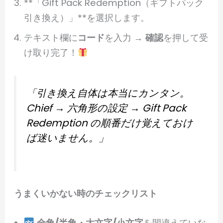
**「Gift Pack Redemption（ギフトパック
引き換え）」**を選択します。
テキスト欄に
コード
を入力 →
確認
を押して受
け取り完了！
「引き換え自体は本当にカンタン。
Chief → 六角形の設定 → Gift Pack
Redemption
の順番だけ覚えておけ
ば迷いません。」
うまくいかない時のチェックリスト
全角/半角・大文字/小文字
を間違えていな