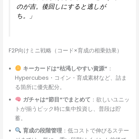
のが吉。後回しにすると逃しが
ち。」
F2P向けミニ戦略（コード×育成の相乗効果）
キーカードは“枯渇しやすい資源”
：
Hypercubes・コイン・育成素材など、詰ま
る箇所に優先配分。
ガチャは“節目”でまとめて
：欲しいユニッ
トが揃うピック時に集中投資し、普段は貯
蓄。
育成の段階管理
：低コストで伸びるステー