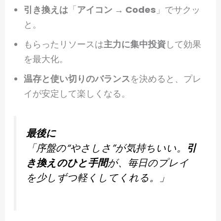
引き換えは
「
アイコン → Codes
」でサクッ
と。
もらったリソースは
主力に集中投資
して効果
を最大化。
温存と使い切りのバランス
を決めると、プレ
イが安定して楽しくなる。
最後に
「序盤の“やさしさ”が気持ちいい。
引
き換えのひと手間
が、毎日のプレイ
を少しずつ軽くしてくれる。」