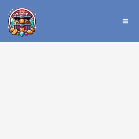
内
容
を
ス
キ
ッ
プ