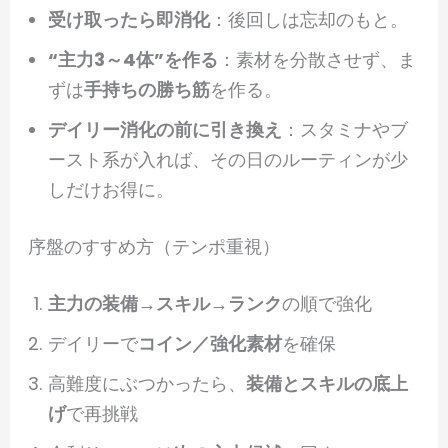
受け取ったら即消化
：後回しは忘却のもと。
“主力3～4体”を作る
：素材を分散させず、ま
ずは
手持ちの勝ち筋
を作る。
デイリー消化の前に引き換え
：スタミナやブ
ースト系が入れば、その日のルーティンが少
しだけお得に。
序盤のすすめ方（テンポ重視）
主力の装備→スキル→ランク
の順で強化
デイリーで
コイン／強化素材
を確保
高難度にぶつかったら、
装備とスキルの底上
げ
で再挑戦