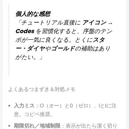
個人的な感想
「チュートリアル直後に
アイコン →
Codes
を習慣化すると、序盤のテン
ポが一気に良くなる。とくに
スタ
ー・ダイヤ
や
ゴールド
の補助はあり
がたい。」
よくあるつまずき＆対処メモ
入力ミス
：O（オー）と0（ゼロ）、Iとlに注
意。コピペ推奨。
期限切れ／地域制限
：表示が出たら潔く切り