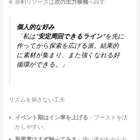
余剰リソースは
次の主力候補
へ回す
個人的な好み
「私は“
安定周回できるライン
”を先に
作ってから探索を広げる派。結果的
に素材が集まり、また強くなれる好
循環ができる。」
リズムを崩さない工夫
イベント期はイン率を上げる
：ブーストを活
かしやすい。
新要素はまず触ってみる
：使い道がわからな