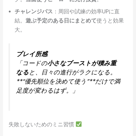
チャレンジパス
：周回や試練の効率UPに直
結。
遊ぶ予定のある日にまとめて
使うと効果
大。
プレイ所感
「コードの
小さなブーストが積み重
なる
と、日々の進行がラクになる。
**“優先順位を決めて使う”**だけで満
足度が変わるはず。」
失敗しないためのミニ習慣