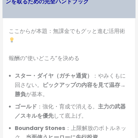
ンを取るための完全ハンドブック
ここからが本題：無課金でもグッと進む活用術
報酬の“使いどころ”を決める
スター・ダイヤ（ガチャ通貨）
：やみくもに
回さない。
ピックアップの内容を見て温存→
勝負
が基本。
ゴールド
：強化・育成で消える。
主力の武器
／スキルを優先
して底上げ。
Boundary Stones
：上限解放のボトルネッ
ク。
当面使うヒーローに先行投資
。