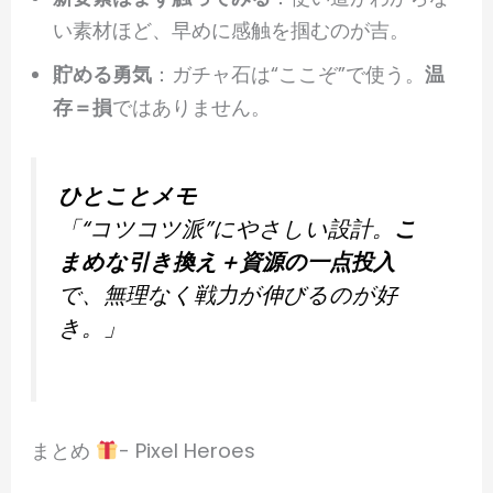
い素材ほど、早めに感触を掴むのが吉。
貯める勇気
：ガチャ石は“ここぞ”で使う。
温
存＝損
ではありません。
ひとことメモ
「“コツコツ派”にやさしい設計。
こ
まめな引き換え＋資源の一点投入
で、無理なく戦力が伸びるのが好
き。」
まとめ
- Pixel Heroes