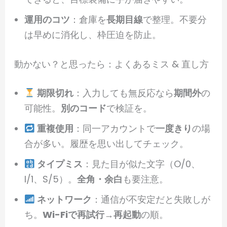
運用のコツ
：倉庫を
長期目線
で整理。不要分
は早めに消化し、枠圧迫を防止。
動かない？と思ったら：よくあるミス & 直し方
期限切れ
：入力しても無反応なら
期間外
の
可能性。
別のコード
で検証を。
重複使用
：同一アカウントで
一度きり
の場
合が多い。履歴を思い出してチェック。
タイプミス
：見た目が似た文字（O/0、
I/1、S/5）。
全角・余白
も要注意。
ネットワーク
：通信が不安定だと失敗しが
ち。
Wi-Fiで再試行
→
再起動
の順。