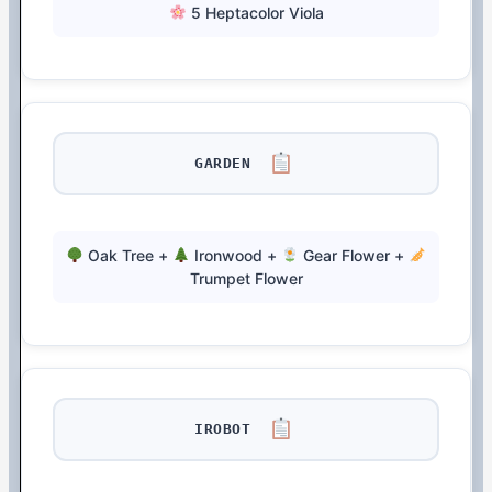
5 Heptacolor Viola
GARDEN
Oak Tree +
Ironwood +
Gear Flower +
Trumpet Flower
IROBOT