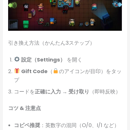
引き換え方法（かんたん3ステップ）
設定（Settings）
を開く
Gift Code
（
のアイコンが目印）をタッ
プ
コードを
正確に入力 → 受け取り
（即時反映）
コツ & 注意点
コピペ推奨
：英数字の混同（O/0、I/1 など）