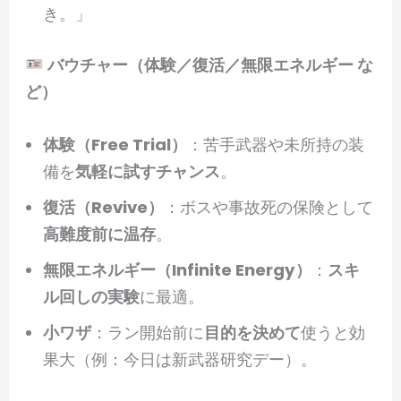
き。」
バウチャー（体験／復活／無限エネルギー な
ど）
体験（Free Trial）
：苦手武器や未所持の装
備を
気軽に試すチャンス
。
復活（Revive）
：ボスや事故死の保険として
高難度前に温存
。
無限エネルギー（Infinite Energy）
：
スキ
ル回しの実験
に最適。
小ワザ
：ラン開始前に
目的を決めて
使うと効
果大（例：今日は新武器研究デー）。