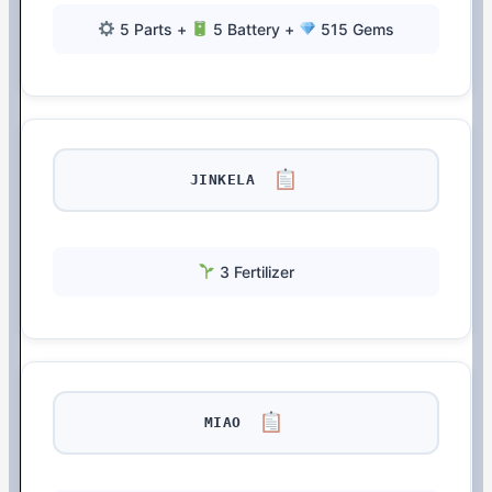
5 Parts +
5 Battery +
515 Gems
JINKELA
3 Fertilizer
MIAO