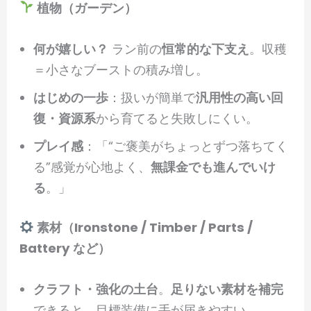
植物（ガーデン）
何が嬉しい？
ラン前の
恒常的な下支え
。収穫
＝小さなブーストの積み増し。
はじめの一歩
：扱いが簡単で
汎用性の高い回
復・資源系
から育てると失敗しにくい。
プレイ感
：「“ご褒美がちょっとずつ落ちてく
る”感覚が心地よく、
無課金でも進んでいけ
る
。」
素材（Ironstone / Timber / Parts /
Battery など）
クラフト・強化の土台
。
足りない素材を補完
できると、目標装備に手が届きやすい。