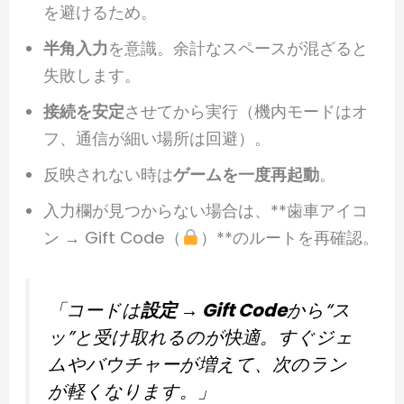
を避けるため。
半角入力
を意識。余計なスペースが混ざると
失敗します。
接続を安定
させてから実行（機内モードはオ
フ、通信が細い場所は回避）。
反映されない時は
ゲームを一度再起動
。
入力欄が見つからない場合は、**歯車アイコ
ン → Gift Code（
）**のルートを再確認。
「コードは
設定 → Gift Code
から“ス
ッ”と受け取れるのが快適。すぐジェ
ムやバウチャーが増えて、次のラン
が軽くなります。」