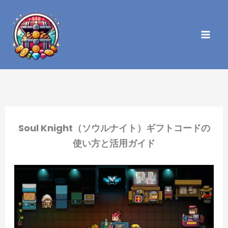
内
容
を
ス
キ
ッ
プ
Soul Knight（ソウルナイト）ギフトコードの
使い方と活用ガイド