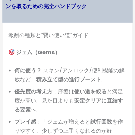
ンを取るための完全ハンドブック
報酬の種類と“賢い使い道”ガイド
ジェム（Gems）
何に使う？
スキン/アンロック/便利機能の解
放など、
積み立て型の進行ブースト
。
優先度の考え方
：序盤は
使い道を絞る
と満足
度が高い。見た目よりも
安定クリアに直結す
る要素
へ。
プレイ感
：「ジェムが増えると
試行回数
を作
りやすく、少しずつ上手くなれるのが好