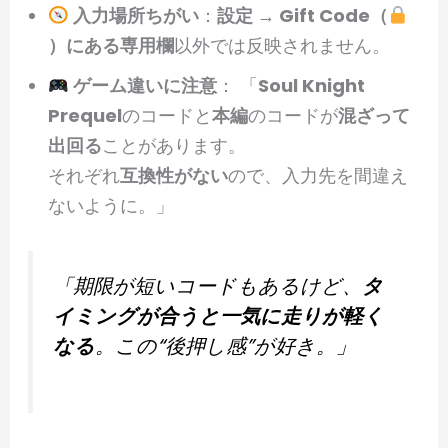
入力場所ちがい
：
設定 → Gift Code（
）にある専用欄
以外では反映されません。
ゲーム違いに注意
： 「
Soul Knight
Prequel
のコードと
本編
のコードが
混ざって
出回る
ことがあります。
それぞれ
互換性がない
ので、入力先を間違え
ないように。」
「期限が短いコードもあるけど、
タ
イミングが合うと一気に走りが軽く
なる
。この“後押し感”が好き。」