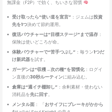
無課金（F2P）で効く、ちいさな習慣
受け取ったら“使い道を宣言”
：ジェムは
投資
先を1つ
決めて節約運用。
復活バウチャーは“目標ステージ”まで温存
：
保険は使いどころが命。
体験バウチャーで“苦手つぶし”
：毎ラン
1つだ
け新武器
を試す。
ガーデンは“収穫→次の種”を習慣化
：ログイ
ン直後の
30秒ルーティン
に組み込む。
倉庫は“週イチ棚卸し”
：余剰素材・使わない
消耗品を
先に回す
。
メンタル面
： 「
おサイフにブレーキがかから
ない
のが Soul Knight の良さ。