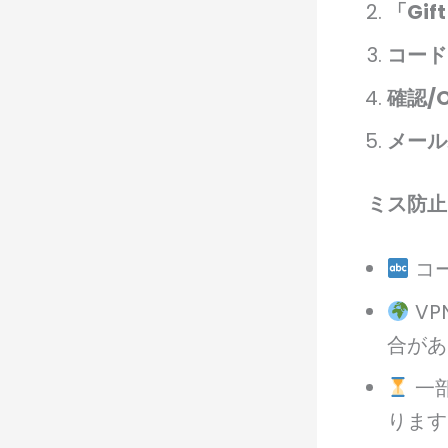
「Gift
コード
確認/
メール
ミス防止
コ
VP
合があ
一
ります