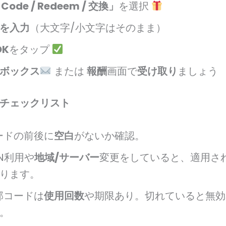
 Code / Redeem / 交換」
を選択
を入力
（大文字/小文字はそのまま）
OK
をタップ
ボックス
または
報酬
画面で
受け取り
ましょう
チェックリスト
ードの前後に
空白
がないか確認。
N利用や
地域/サーバー
変更をしていると、適用さ
ります。
部コードは
使用回数
や期限あり。切れていると無効
。