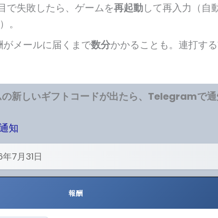
回目で失敗したら、ゲームを
再起動
して再入力（自
）。
酬がメールに届くまで
数分
かかることも。連打する
の新しいギフトコードが出たら、Telegramで
で通知
6年7月31日
報酬