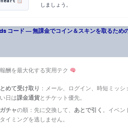
eheart
しましょう。
gends コード ― 無課金でコイン＆スキンを取るた
で報酬を最大化する実用テク
とめて受け取り
：メール、ログイン、時短ミッシ
い日は
課金通貨
とチケット優先。
ガチャ
の順：先に交換して、
あとで引く
。イベン
タイミングを逃しません。