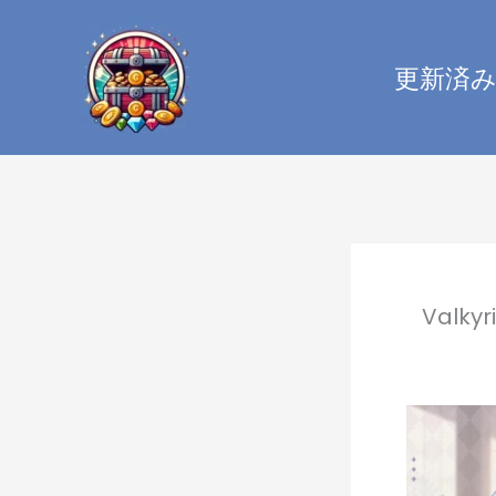
内
容
更新済
を
ス
キ
ッ
プ
Valk