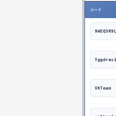
コード
9WEQ5R9
Yggdras
VKTeam