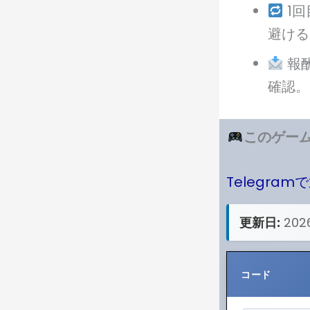
1
避ける
報
確認。
このゲーム
Telegram
更新日:
202
コード