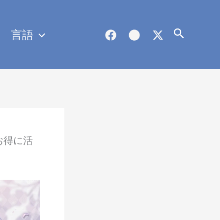
言語
検
索
（お得に活