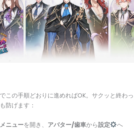
でこの手順どおりに進めればOK。サクッと終わ
も防げます：
メニュー
を開き、
アバター/歯車
から
設定
へ