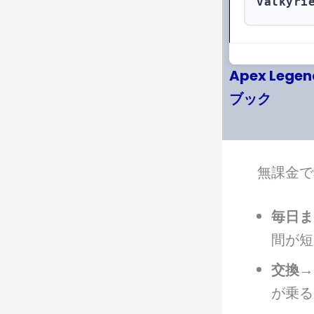
valkyri
Apex Le
ブック
無課金
毎日ま
間が短
交換→
が乗る