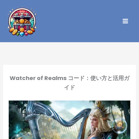
内
容
を
ス
キ
ッ
プ
Watcher of Realms コード：使い方と活用ガ
イド