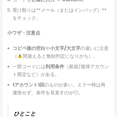
受け取りは**メール（またはインバッグ）**
をチェック。
小ワザ・注意点
コピペ後の空白
や
小文字/大文字
の違いに注意
（
間違えると無効判定になりがち）。
一部コードには
利用条件
（新規/復帰アカウン
ト限定など）がある。
1アカウント1回
のものが多い。エラー時は再
連投せず、条件を見直すのが◎。
ひとこと