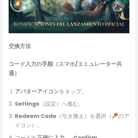
交換方法
コード入力の手順（スマホ/エミュレーター共
通）
アバターアイコン
をタップ。
Settings
（設定）へ進む。
Redeem Code
（引き換え）を選択（
のア
イコン）。
コードを
正確に入力
→
Confirm
。