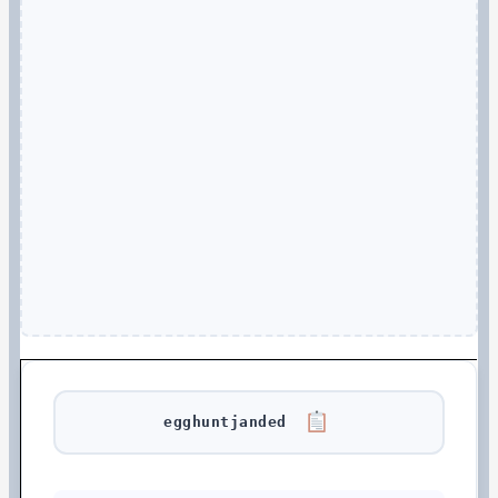
egghuntjanded