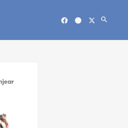
Buscar
njear