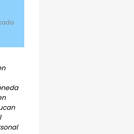
 cada
en
moneda
en
ducan
l
rsonal