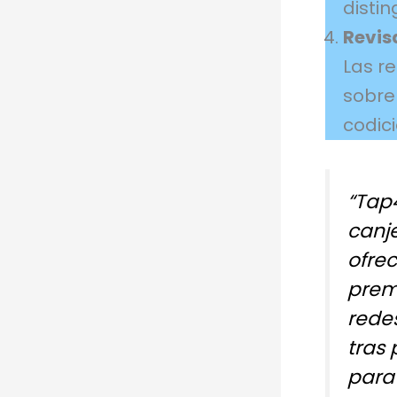
disti
Revis
Las r
sobre
codic
“Tap
canje
ofre
prem
rede
tras
para