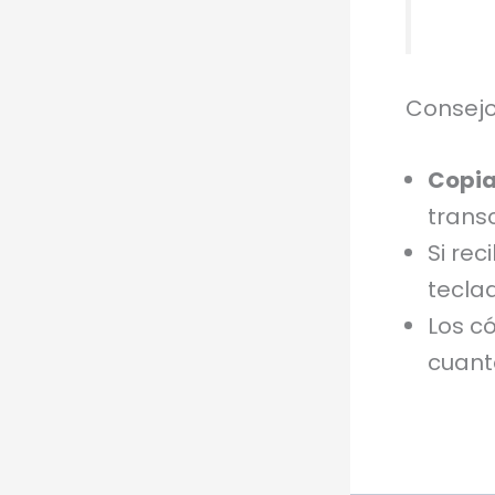
Consejo
Copi
transc
Si rec
teclad
Los c
cuant