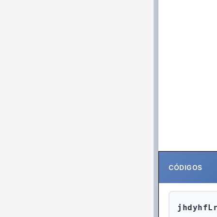
CÓDIGOS
jhdyhfL