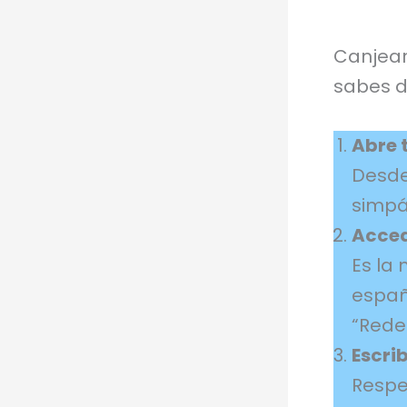
Canjear
sabes d
Abre t
Desde 
simpá
Acced
Es la 
españ
“Rede
Escri
Respe