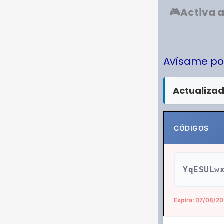
🎮Activa a
Avísame po
Actualizad
CÓDIGOS
YqESULw
Expira: 07/08/2