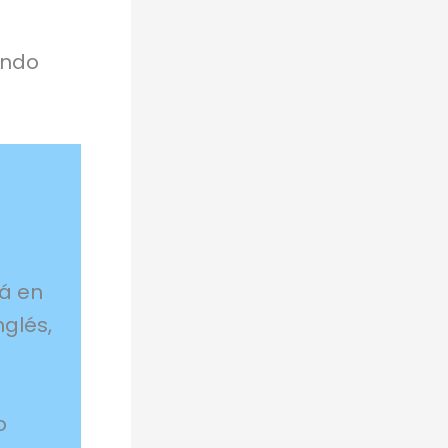
ando
tá en
nglés,
o