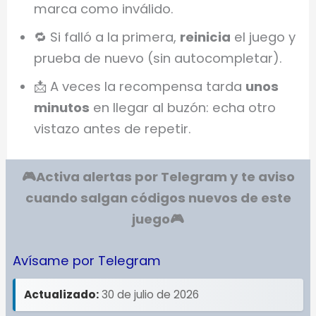
marca como inválido.
🔁 Si falló a la primera,
reinicia
el juego y
prueba de nuevo (sin autocompletar).
📩 A veces la recompensa tarda
unos
minutos
en llegar al buzón: echa otro
vistazo antes de repetir.
🎮Activa alertas por Telegram y te aviso
cuando salgan códigos nuevos de este
juego
🎮
Avísame por Telegram
Actualizado:
30 de julio de 2026