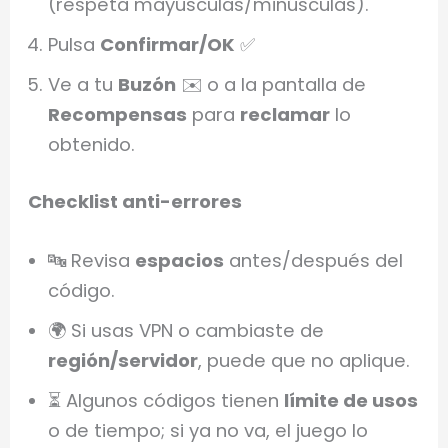
(respeta mayúsculas/minúsculas).
Pulsa
Confirmar/OK
✅
Ve a tu
Buzón
✉️ o a la pantalla de
Recompensas
para
reclamar
lo
obtenido.
Checklist anti-errores
🔤 Revisa
espacios
antes/después del
código.
🌍 Si usas VPN o cambiaste de
región/servidor
, puede que no aplique.
⏳ Algunos códigos tienen
límite de usos
o de tiempo; si ya no va, el juego lo