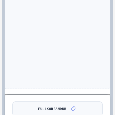
📋
FULLKOREANDUB