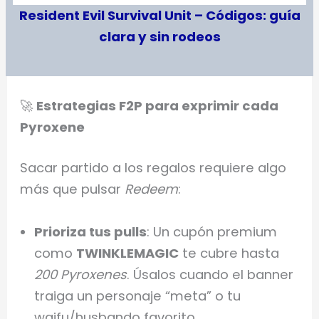
Resident Evil Survival Unit – Códigos: guía
clara y sin rodeos
🚀
Estrategias F2P para exprimir cada
Pyroxene
Sacar partido a los regalos requiere algo
más que pulsar
Redeem
:
Prioriza tus pulls
: Un cupón premium
como
TWINKLEMAGIC
te cubre hasta
200 Pyroxenes
. Úsalos cuando el banner
traiga un personaje “meta” o tu
waifu/husbando favorito.