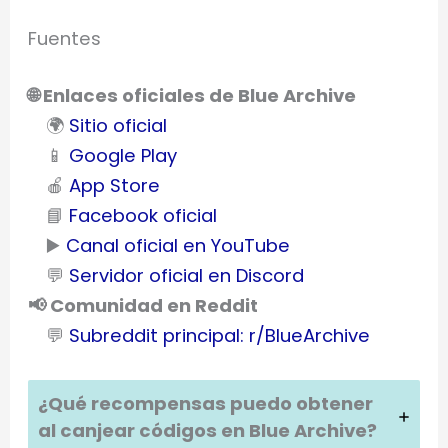
Fuentes
🌐 Enlaces oficiales de Blue Archive
🌍
Sitio oficial
📱
Google Play
🍎
App Store
📘
Facebook oficial
▶️
Canal oficial en YouTube
💬
Servidor oficial en Discord
📢 Comunidad en Reddit
💬
Subreddit principal: r/BlueArchive
¿Qué recompensas puedo obtener
al canjear códigos en
Blue Archive
?