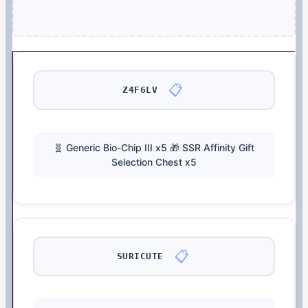
📋
Z4F6LV
🧬 Generic Bio-Chip III x5 🎁 SSR Affinity Gift
Selection Chest x5
📋
SURICUTE