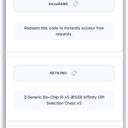
📋
AnnaKAWA
Redeem this code to instantly access free
rewards.
📋
AD78JNG
🧬Generic Bio-Chip III x5 🎁SSR Affinity Gift
Selection Chest x5