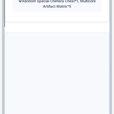
💎Random Special Chimera Chest*1, Multicore
Artifact Matrix*5