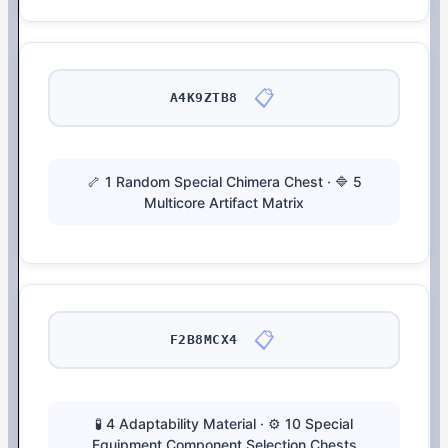
📋
A4K9ZTB8
🦴 1 Random Special Chimera Chest · 🔷 5
Multicore Artifact Matrix
📋
F2B8MCX4
🧪 4 Adaptability Material · ⚙️ 10 Special
Equipment Component Selection Chests