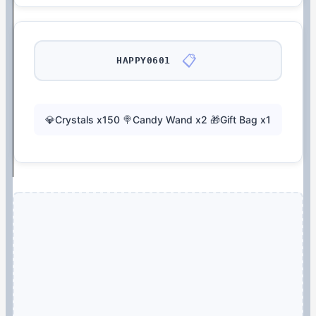
📋
HAPPY0601
💎Crystals x150 🍭Candy Wand x2 🎁Gift Bag x1