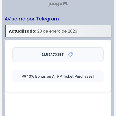
juego
🎮
Avísame por Telegram
Actualizado:
23 de enero de 2026
📋
1LU0A733ET
🎟️ 10% Bonus on All PP Ticket Purchases!