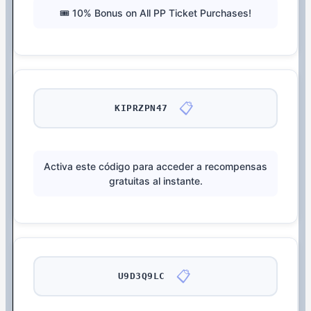
🎟️ 10% Bonus on All PP Ticket Purchases!
📋
KIPRZPN47
Activa este código para acceder a recompensas
gratuitas al instante.
📋
U9D3Q9LC