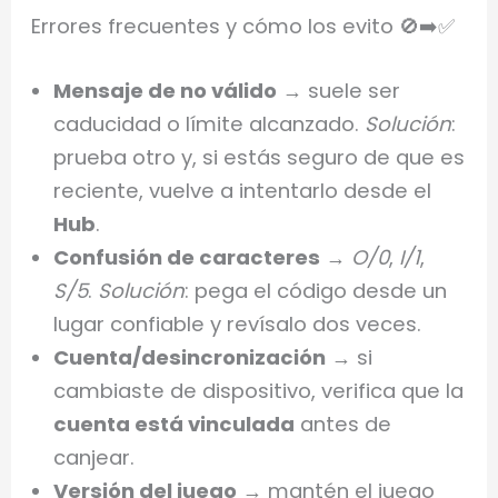
Errores frecuentes y cómo los evito 🚫➡️✅
Mensaje de no válido
→ suele ser
caducidad o límite alcanzado.
Solución
:
prueba otro y, si estás seguro de que es
reciente, vuelve a intentarlo desde el
Hub
.
Confusión de caracteres
→
O/0
,
I/1
,
S/5
.
Solución
: pega el código desde un
lugar confiable y revísalo dos veces.
Cuenta/desincronización
→ si
cambiaste de dispositivo, verifica que la
cuenta está vinculada
antes de
canjear.
Versión del juego
→ mantén el juego