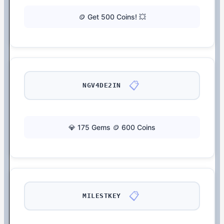
🪙 Get 500 Coins! 💥
📋
NGV4DE2IN
💎 175 Gems 🪙 600 Coins
📋
MILESTKEY