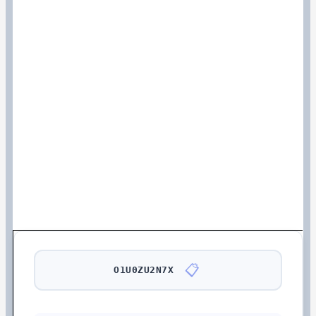
📋
O1U0ZU2N7X