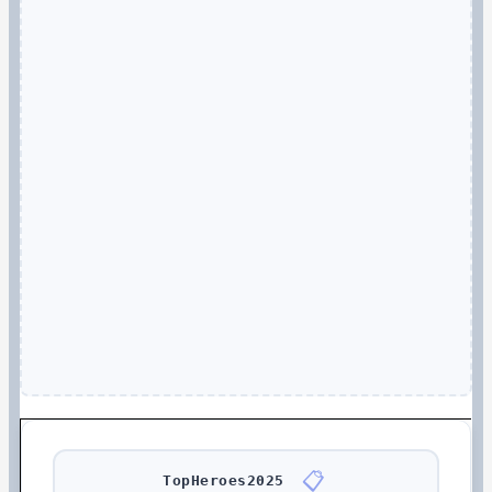
📋
TopHeroes2025