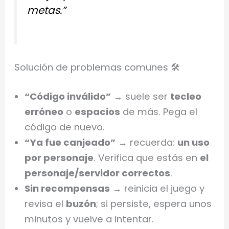
metas.”
Solución de problemas comunes 🛠️
“Código inválido”
→ suele ser
tecleo
erróneo
o
espacios
de más. Pega el
código de nuevo.
“Ya fue canjeado”
→ recuerda:
un uso
por personaje
. Verifica que estás en
el
personaje/servidor correctos
.
Sin recompensas
→ reinicia el juego y
revisa el
buzón
; si persiste, espera unos
minutos y vuelve a intentar.