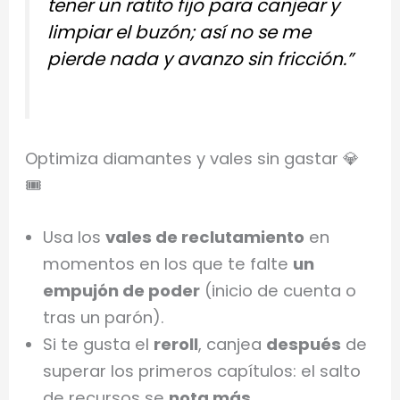
tener un ratito fijo para canjear y
limpiar el buzón; así no se me
pierde nada y avanzo sin fricción.”
Optimiza diamantes y vales sin gastar 💎
🎟️
Usa los
vales de reclutamiento
en
momentos en los que te falte
un
empujón de poder
(inicio de cuenta o
tras un parón).
Si te gusta el
reroll
, canjea
después
de
superar los primeros capítulos: el salto
de recursos se
nota más
.