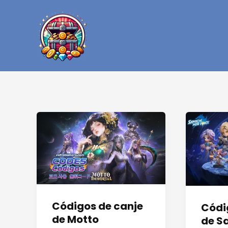
Ir
al
contenido
Códigos de canje
Códi
de Motto
de S