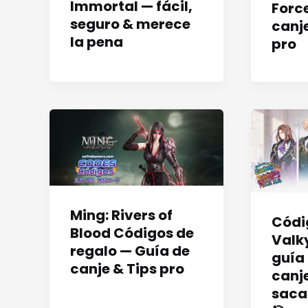
Immortal — fácil,
Forc
seguro & merece
canje
la pena
pro
Ming: Rivers of
Códi
Blood Códigos de
Valky
regalo — Guía de
guía
canje & Tips pro
canj
saca