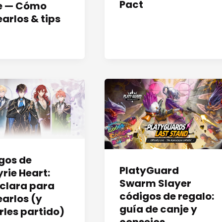
Pact
e — Cómo
arlos & tips
gos de
PlatyGuard
rie Heart:
Swarm Slayer
 clara para
códigos de regalo:
earlos (y
guía de canje y
rles partido)