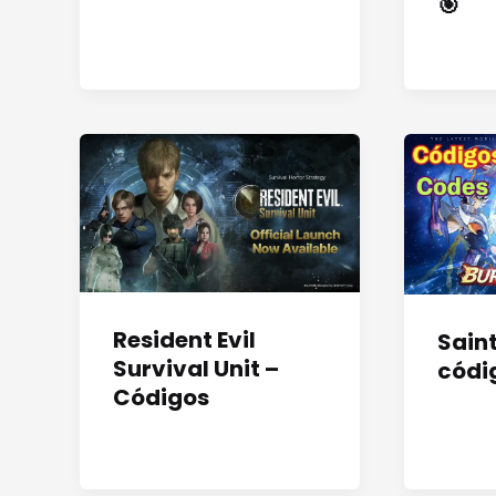
🎯
Resident Evil
Saint
Survival Unit –
códi
Códigos