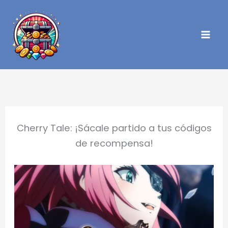
Ir
al
contenido
Cherry Tale: ¡Sácale partido a tus códigos
de recompensa!