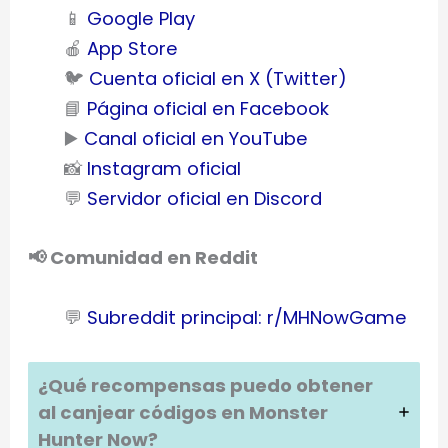
📱
Google Play
🍎
App Store
🐦
Cuenta oficial en X (Twitter)
📘
Página oficial en Facebook
▶️
Canal oficial en YouTube
📸
Instagram oficial
💬
Servidor oficial en Discord
📢 Comunidad en Reddit
💬
Subreddit principal: r/MHNowGame
¿Qué recompensas puedo obtener
al canjear códigos en
Monster
Hunter Now
?