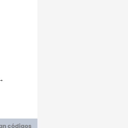
 →
gan códigos