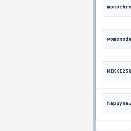
monochr
womensd
NIKKI25
happyne