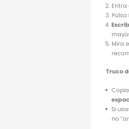
Entra
Pulsa
Escri
mayús
Mira 
reco
Truco d
Copia
espac
Si us
no “ar