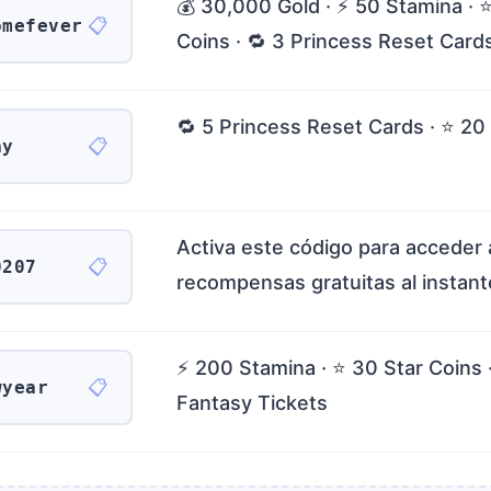
💰 30,000 Gold · ⚡ 50 Stamina · 
📋
omefever
Coins · 🔁 3 Princess Reset Card
🔁 5 Princess Reset Cards · ⭐ 20
📋
ay
Activa este código para acceder 
📋
0207
recompensas gratuitas al instant
⚡ 200 Stamina · ⭐ 30 Star Coins · 
📋
wyear
Fantasy Tickets