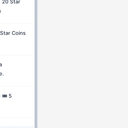
⭐ 20 Star
s
 Star Coins
a
e.
🎟️ 5