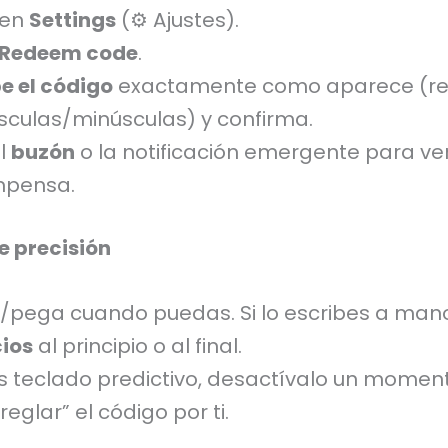
 en
Settings
(⚙️ Ajustes).
Redeem code
.
be el código
exactamente como aparece (r
culas/minúsculas) y confirma.
el
buzón
o la notificación emergente para ver
mpensa.
e precisión
/pega cuando puedas. Si lo escribes a man
ios
al principio o al final.
as teclado predictivo, desactívalo un momen
reglar” el código por ti.