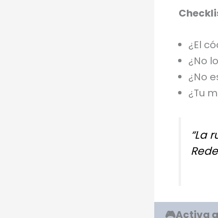
Checkli
¿El c
¿No l
¿No e
¿Tu m
“La r
Rede
🎮Activa a