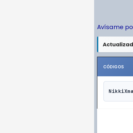
Avísame po
Actualizad
CÓDIGOS
NikkiXm