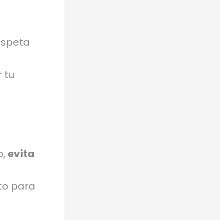
espeta
 tu
o,
evita
to para