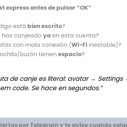
st express antes de pulsar “OK”
ódigo está
bien escrito
?
o has canjeado
ya
en esta cuenta?
stás con mala conexión (
Wi-Fi
inestable)?
ochila/buzón tienen
espacio
?
uta de canje es literal: avatar → Settings
em code. Se hace en segundos.”
lertas por Telegram y te aviso cuando sal