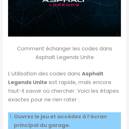
Comment échanger les codes dans
Asphalt Legends Unite
L’utilisation des codes dans
Asphalt
Legends Unite
est rapide, mais encore
faut-il savoir où chercher. Voici les étapes
exactes pour ne rien rater :
Ouvrez le jeu et accédez à l’écran
principal du garage.