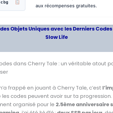
3cbg
aux récompenses gratuites.
des Objets Uniques avec les Derniers Codes 
Slow Life
odes dans Cherry Tale : un véritable atout p
ser
m’a frappé en jouant à Cherry Tale, c’est
l’i
les codes peuvent avoir sur ta progression.
ment organisé pour le
2.5ème anniversaire 
gaming
, j’ai été bluffé :
deux SSR par jour
, de