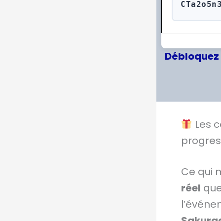
CTa2o5n
Débloquez 
Les c
progres
Ce qui 
réel
que 
l’événe
Sakura