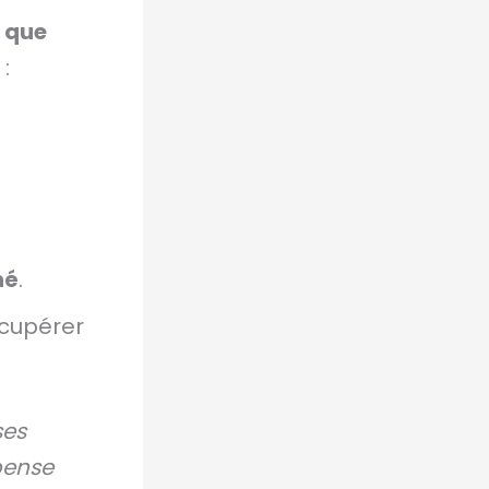
e que
:
hé
.
cupérer
ses
pense