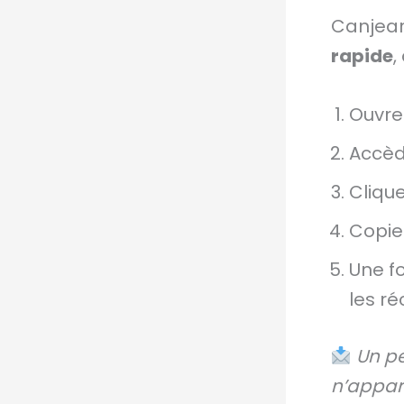
Canjear
rapide
,
Ouvre
Accèd
Clique
Copie
Une fo
les r
Un pe
n’appar