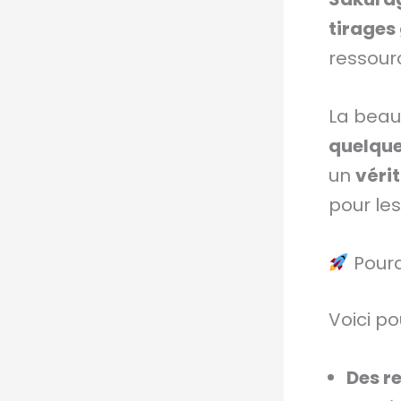
tirages
ressourc
La beaut
quelqu
un
véri
pour le
Pourq
Voici p
Des r