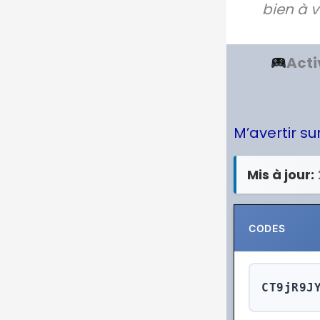
bien à v
Acti
M’avertir s
Mis à jour:
CODES
CT9jR9J