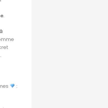
me
.
 à
 comme
cret
.
mmes
: