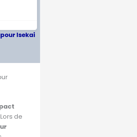
pour Isekai
our
mpact
 Lors de
sur
s