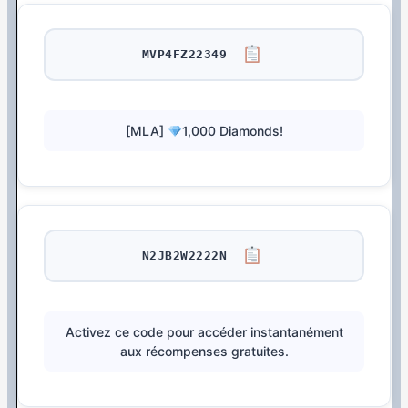
MVP4FZ22349
[MLA]
1,000 Diamonds!
N2JB2W2222N
Activez ce code pour accéder instantanément
aux récompenses gratuites.