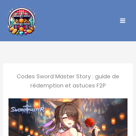
Aller
au
contenu
Codes Sword Master Story : guide de
rédemption et astuces F2P