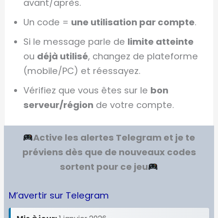
avant/après.
Un code =
une utilisation par compte
.
Si le message parle de
limite atteinte
ou
déjà utilisé
, changez de plateforme
(mobile/PC) et réessayez.
Vérifiez que vous êtes sur le
bon
serveur/région
de votre compte.
Active les alertes Telegram et je te
préviens dès que de nouveaux codes
sortent pour ce jeu
M’avertir sur Telegram