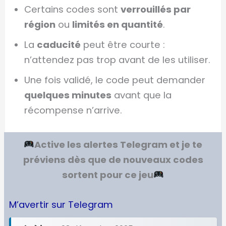
Certains codes sont
verrouillés par
région
ou
limités en quantité
.
La
caducité
peut être courte :
n’attendez pas trop avant de les utiliser.
Une fois validé, le code peut demander
quelques minutes
avant que la
récompense n’arrive.
Active les alertes Telegram et je te
préviens dès que de nouveaux codes
sortent pour ce jeu
M’avertir sur Telegram