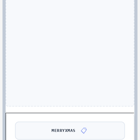
📋
MERRYXMAS