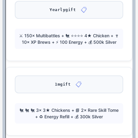
📋
Yearlygift
⚔️ 150× Multibattles + 🐔 ⭐⭐⭐⭐ 4★ Chicken + 🍷
10× XP Brews + ⚡ 100 Energy + 💰 500k Silver
📋
1mgift
🐔 🐔 🐔 3× 3★ Chickens + 📘 2× Rare Skill Tome
+ ♻️ Energy Refill + 💰 300k Silver