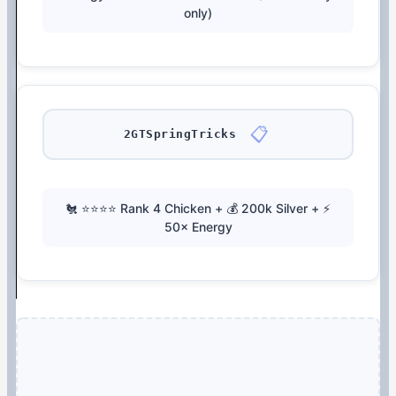
only)
📋
2GTSpringTricks
🐔 ⭐⭐⭐⭐ Rank 4 Chicken + 💰 200k Silver + ⚡
50× Energy