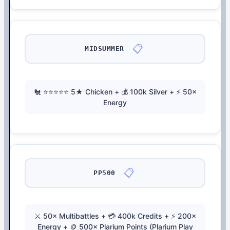
📋
MIDSUMMER
🐔 ⭐⭐⭐⭐⭐ 5★ Chicken + 💰 100k Silver + ⚡ 50×
Energy
📋
PP500
⚔️ 50× Multibattles + 💳 400k Credits + ⚡ 200×
Energy + 🪙 500× Plarium Points (Plarium Play