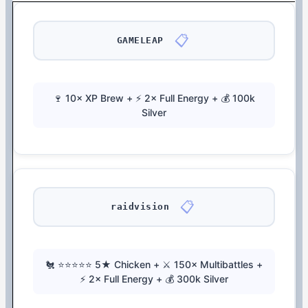
📋
GAMELEAP
🍷 10× XP Brew + ⚡ 2× Full Energy + 💰 100k
Silver
📋
raidvision
🐔 ⭐⭐⭐⭐⭐ 5★ Chicken + ⚔️ 150× Multibattles +
⚡ 2× Full Energy + 💰 300k Silver