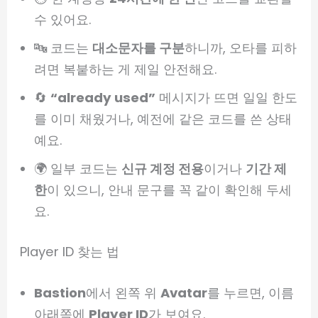
수 있어요.
🔤 코드는
대소문자를 구분
하니까, 오타를 피하
려면 복붙하는 게 제일 안전해요.
🔄
“already used”
메시지가 뜨면 일일 한도
를 이미 채웠거나, 예전에 같은 코드를 쓴 상태
예요.
🌍 일부 코드는
신규 계정 전용
이거나
기간 제
한
이 있으니, 안내 문구를 꼭 같이 확인해 두세
요.
Player ID 찾는 법
Bastion
에서 왼쪽 위
Avatar
를 누르면, 이름
아래쪽에
Player ID
가 보여요.