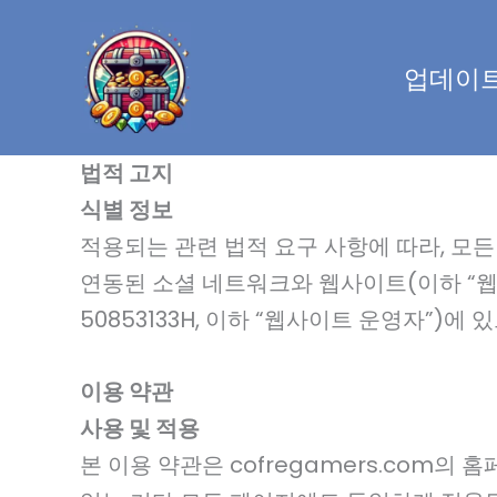
콘
텐
업데이
츠
로
건
법적 고지
너
식별 정보
뛰
적용되는 관련 법적 요구 사항에 따라, 모든 
기
연동된 소셜 네트워크와 웹사이트(이하 “웹사
50853133H, 이하 “웹사이트 운영자”)에 
이용 약관
사용 및 적용
본 이용 약관은 cofregamers.co