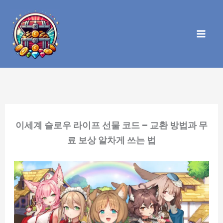
콘
텐
츠
로
건
너
뛰
기
이세계 슬로우 라이프 선물 코드 – 교환 방법과 무
료 보상 알차게 쓰는 법