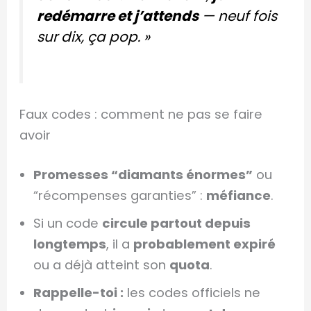
redémarre et j’attends
— neuf fois
sur dix, ça pop. »
Faux codes : comment ne pas se faire
avoir
Promesses “diamants énormes”
ou
“récompenses garanties” :
méfiance
.
Si un code
circule partout depuis
longtemps
, il a
probablement expiré
ou a déjà atteint son
quota
.
Rappelle-toi :
les codes officiels ne