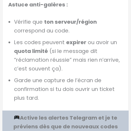
Astuce anti-galères :
Vérifie que
ton serveur/région
correspond au code.
Les codes peuvent
expirer
ou avoir un
quota limité
(si le message dit
“réclamation réussie” mais rien n’arrive,
c’est souvent ça).
Garde une capture de l’écran de
confirmation si tu dois ouvrir un ticket
plus tard.
Active les alertes Telegram et je te
préviens dès que de nouveaux codes