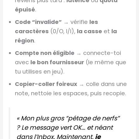
reviens plus tard :
latence
ou
quota
épuisé
.
Code “invalide”
→ vérifie
les
caractères
(0/O, I/l),
la casse
et
la
région
.
Compte non éligible
→ connecte-toi
avec
le bon fournisseur
(le même que
tu utilises en jeu).
Copier-coller foireux
→ colle dans une
note, nettoie les espaces, puis recopie.
« Mon plus gros “pétage de nerfs”
? Le message vert OK… et néant
dans l’Inbox. Maintenant,
je