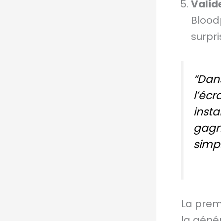
Valide
Bloodp
surpri
“Dans
l’écr
insta
gagn
simpl
La premi
la géné