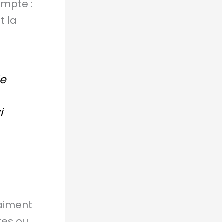
ompte :
t la
de
i
,
raiment
res ou