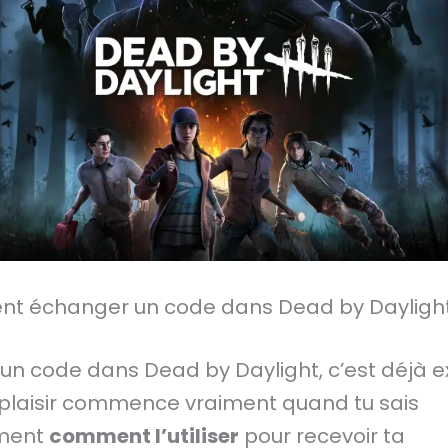
 échanger un code dans Dead by Daylight
 un code dans Dead by Daylight, c’est déjà e
 plaisir commence vraiment quand tu sais
ment
comment l’utiliser
pour recevoir ta