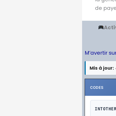
de payer
Acti
M’avertir s
Mis à jour:
CODES
INTOTHE