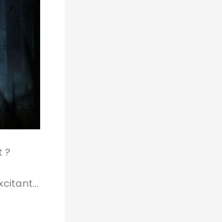
 ?
xcitant…