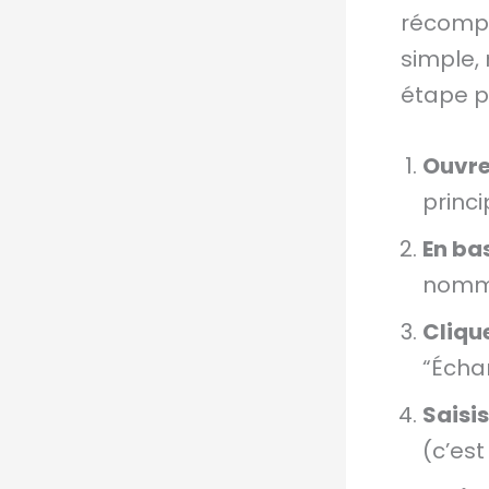
récompe
simple,
étape p
Ouvre
princi
En bas
nommé
Cliqu
“Écha
Saisis
(c’est