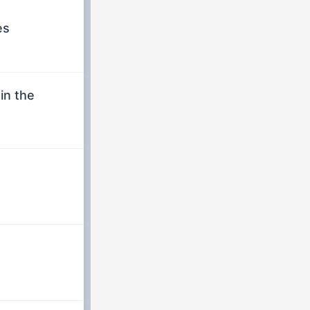
es
in the