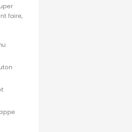
super
t faire,
nu
outon
et
rappe