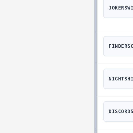
JOKERSW
FINDERS
NIGHTSH
DISCORD