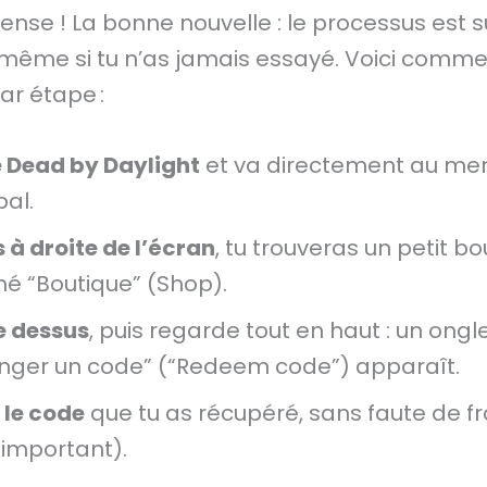
nse ! La bonne nouvelle : le processus est 
 même si tu n’as jamais essayé. Voici commen
ar étape :
 Dead by Daylight
et va directement au me
pal.
 à droite de l’écran
, tu trouveras un petit b
 “Boutique” (Shop).
e dessus
, puis regarde tout en haut : un ongl
nger un code” (“Redeem code”) apparaît.
 le code
que tu as récupéré, sans faute de f
 important).