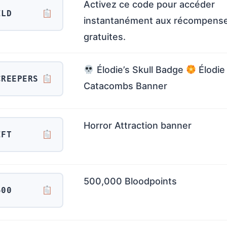
Activez ce code pour accéder
ILD
instantanément aux récompens
gratuites.
Élodie’s Skull Badge
Élodie 
CREEPERS
Catacombs Banner
Horror Attraction banner
IFT
500,000 Bloodpoints
500