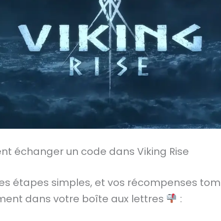
 échanger un code dans Viking Rise
ces étapes simples, et vos récompenses to
ment dans votre boîte aux lettres
: