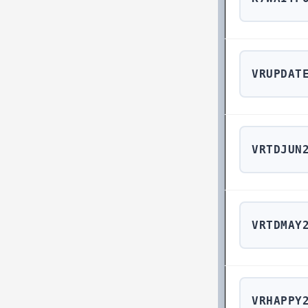
VRUPDAT
VRTDJUN
VRTDMAY
VRHAPPY