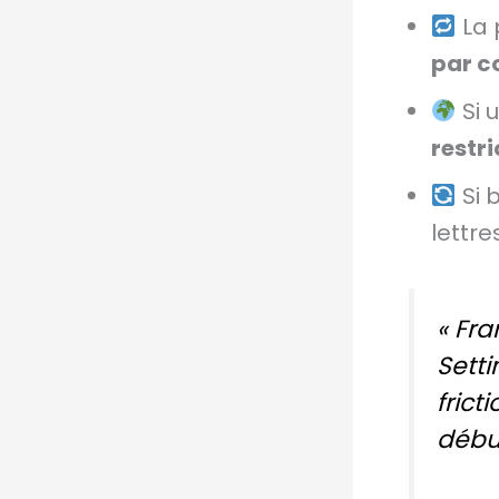
La 
par 
Si 
restri
Si 
lettre
« Fr
Setti
frict
début