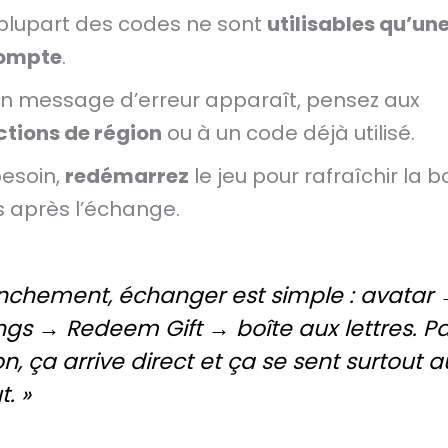
plupart des codes ne sont
utilisables qu’une
compte
.
un message d’erreur apparaît, pensez aux
ctions de région
ou à un code déjà utilisé.
besoin,
redémarrez
le jeu pour rafraîchir la b
s après l’échange.
anchement, échanger est simple : avatar
ngs → Redeem Gift → boîte aux lettres. P
ion, ça arrive direct et ça se sent surtout a
. »