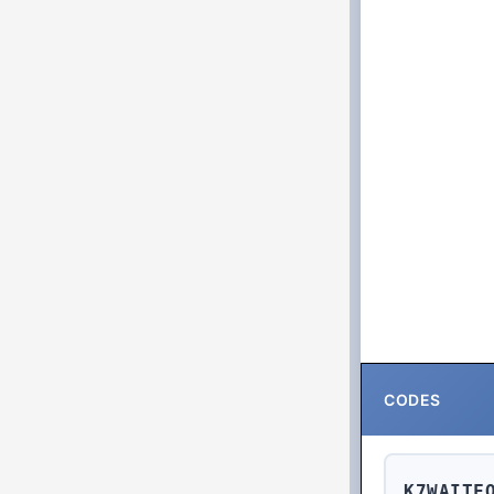
CODES
K7WAITF