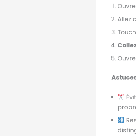
Ouvre
Allez
Touc
Colle
Ouvre
Astuces
Évi
propr
Res
distin