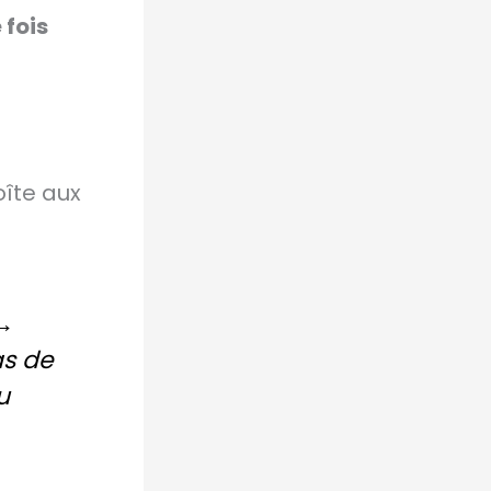
 fois
oîte aux
 →
as de
u