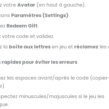
z votre
Avatar
(en haut à gauche).
 dans
Paramètres (Settings)
.
hez
Redeem Gift
.
z
votre code et validez.
z la
boîte aux lettres
en jeu et
réclamez
les 
 rapides pour éviter les erreurs
tez les espaces avant/après le code (copier-
e).
pectez minuscules/majuscules si le jeu les
gue.