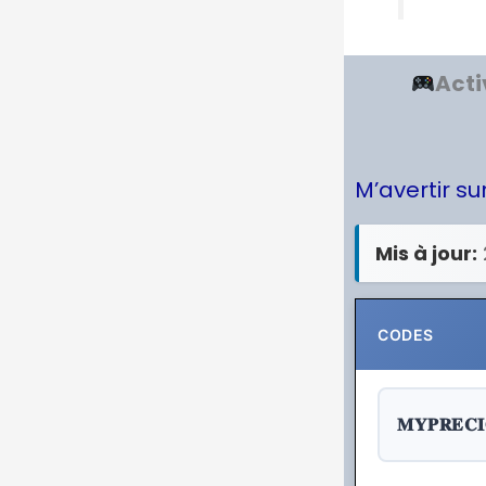
Acti
M’avertir s
Mis à jour:
CODES
𝐌𝐘𝐏𝐑𝐄𝐂𝐈